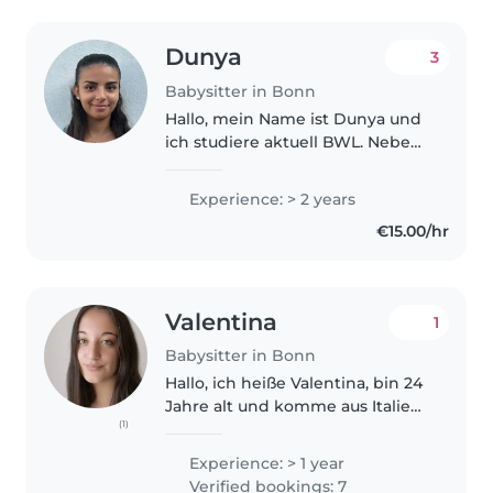
Dunya
3
Babysitter in Bonn
Hallo, mein Name ist Dunya und
ich studiere aktuell BWL. Neben
meinem Studium würde ich
gerne gelegentlich als
Experience: > 2 years
Babysitterin arbeiten, da mir der
€15.00/hr
Umgang mit Kindern viel Freude
bereitet...
Valentina
1
Babysitter in Bonn
Hallo, ich heiße Valentina, bin 24
Jahre alt und komme aus Italien.
(1)
Ich habe schon viel Erfahrung als
Babysitterin. Ich habe mich
Experience: > 1 year
immer um meinen jüngeren
Verified bookings: 7