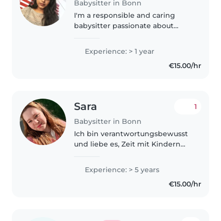
Babysitter in Bonn
I'm a responsible and caring
babysitter passionate about
working with babies and
toddlers.I already finished my
Experience: > 1 year
aupair with two wonderfull in
€15.00/hr
English, German, Malayalam, and
Tamil,..
Sara
1
Babysitter in Bonn
Ich bin verantwortungsbewusst
und liebe es, Zeit mit Kindern
unterschiedlichen Alters,
besonders Babys und
Experience: > 5 years
Kleinkindern, zu verbringen. Ich
€15.00/hr
habe fünf Jahre Erfahrung und
bin zertifiziert..