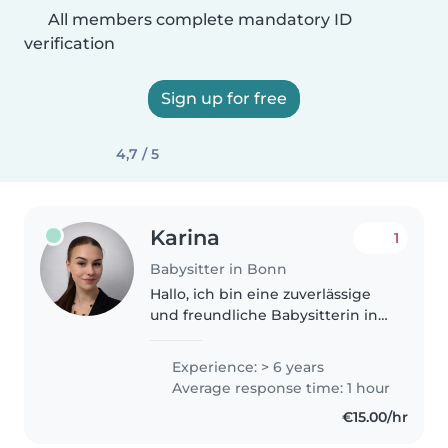
All members complete mandatory ID
verification
Sign up for free
4,7 / 5
Karina
1
Babysitter in Bonn
Hallo, ich bin eine zuverlässige
und freundliche Babysitterin in
ihren 20ern mit 6 Jahren
Erfahrung in der Betreuung von
Experience: > 6 years
Kindern aller Altersgruppen. Ich
Average response time: 1 hour
spreche Deutsch und Russisch..
€15.00/hr