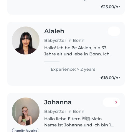
Bruder und meine zwei Neffen..
€15.00/hr
Alaleh
Babysitter in Bonn
Hallo! Ich heiße Alaleh, bin 33
Jahre alt und lebe in Bonn. Ich
bin eine zuverlässige, geduldige
und liebevolle Babysitterin. Ich
Experience: > 2 years
habe Erfahrung mit Kindern aus
€18.00/hr
meiner Familie sowie..
Johanna
7
Babysitter in Bonn
Hallo liebe Eltern 👋🏻 Mein
Name ist Johanna und ich bin 17
Jahre alt. Als
Family favorite