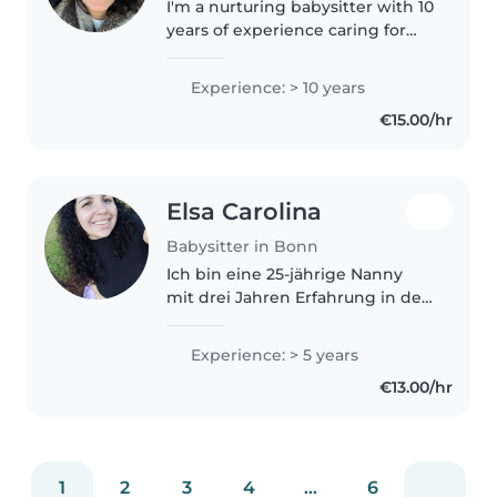
I'm a nurturing babysitter with 10
years of experience caring for
children of all ages. Fluent in
English and Italian, I specialize in
Experience: > 10 years
supporting kids with ADHD
€15.00/hr
through creative activities..
Elsa Carolina
Babysitter in Bonn
Ich bin eine 25-jährige Nanny
mit drei Jahren Erfahrung in der
Betreuung von Kindern im Alter
von 1 bis 10 Jahren. Ich bin
Experience: > 5 years
verantwortungsbewusst, fröhlich
€13.00/hr
und kreativ. Zu meinen
Lieblingsbeschäftigungen..
1
2
3
4
...
6