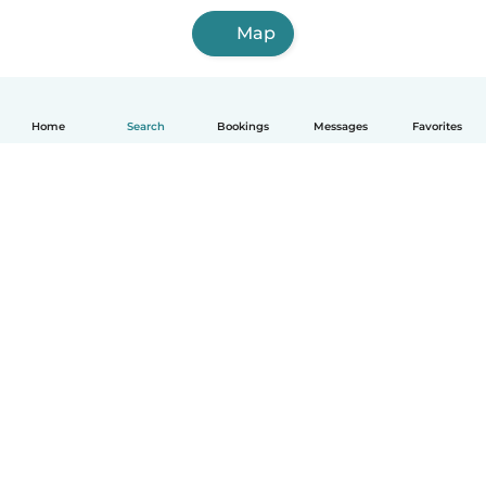
Map
Home
Search
Bookings
Messages
Favorites
English
How it works
Help
Terms & Privacy
Pricing
Company details
Babysits for Work
Community standards