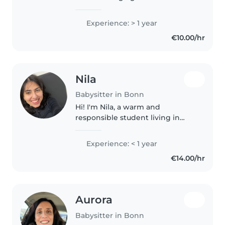
ihnen. Bereits habe ich in einem
Kindergarten gearbeitet und
Experience: > 1 year
dadurch wertvolle Erfahrungen
€10.00/hr
im Umgang mit Kindern
gesammelt...
Nila
Babysitter in Bonn
Hi! I'm Nila, a warm and
responsible student living in
Germany. I've always loved
children and naturally get along
Experience: < 1 year
very well with them. Ever since I
€14.00/hr
was younger, I enjoyed
spending..
Aurora
Babysitter in Bonn