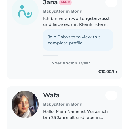
Jana
New
Babysitter in Bonn
Ich bin verantwortungsbewusst
und liebe es, mit Kleinkindern
und Vorschulkindern zu
arbeiten. Ich kann Deutsch,
Join Babysits to view this
Englisch und Russisch und helfe
complete profile.
gerne bei Hausaufgaben,
Hygiene und..
Experience: > 1 year
€10.00/hr
Wafa
Babysitter in Bonn
Hallo! Mein Name ist Wafaa, ich
bin 25 Jahre alt und lebe in
Deutschland. Ich habe bereits