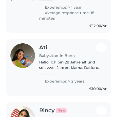
verantwortungsbewusste und
Experience: > 1 year
fürsorgliche Babysitterin biete
Average response time: 18
ich Ihnen kompetente
minutes
Betreuung für Ihre Kinder im..
€12.00/hr
Ati
Babysitter in Bonn
Hallo! Ich bin 28 Jahre alt und
seit zwei Jahren Mama. Dadurch
habe ich viel Erfahrung in der
Betreuung von Babys und
Experience: > 2 years
Kleinkindern. Schon vorher habe
€10.00/hr
ich regelmäßig auf meinen
jüngeren..
Rincy
New