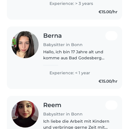
ein Jahr als Au-pair bei einer
Experience: > 3 years
deutschen Familie gearbeitet
€15.00/hr
und dabei wertvolle
Erfahrungen..
Berna
Babysitter in Bonn
Hallo, ich bin 17 Jahre alt und
komme aus Bad Godesberg
(Heiderhof). Ich suche einen
Babysitter-Job und habe viel
Experience: < 1 year
Freude am Umgang mit
€15.00/hr
Kindern. Ich bin geduldig,
zuverlässig und spiele..
Reem
Babysitter in Bonn
Ich liebe die Arbeit mit Kindern
und verbringe gerne Zeit mit