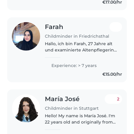
€17.00/hr
children in my village. I believe..
Farah
Childminder in Friedrichsthal
Hallo, ich bin Farah, 27 Jahre alt
und examinierte Altenpflegerin
mit viel Erfahrung in der
Betreuung und Begleitung von
Experience: > 7 years
Menschen. Der liebevolle und
€15.00/hr
geduldige Umgang mit Kindern
bereitet..
María José
2
Childminder in Stuttgart
Hello! My name is María José. I'm
22 years old and originally from
Spain. I recently worked as an au