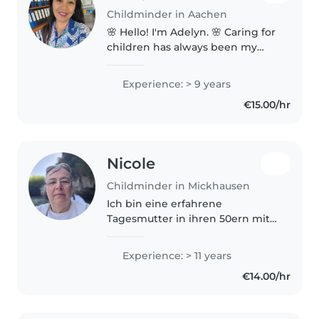
Childminder in Aachen
🌸 Hello! I'm Adelyn. 🌸 Caring for
children has always been my
passion. As a mother and a
qualified elementary school
Experience: > 9 years
teacher in my home country, I
€15.00/hr
truly enjoy helping children
learn,..
Nicole
Childminder in Mickhausen
Ich bin eine erfahrene
Tagesmutter in ihren 50ern mit
über 11 Jahren Erfahrung in der
Kinderbetreuung. Ich habe eine
Experience: > 11 years
Ausbildung als Fachverkäuferin
€14.00/hr
und bin staatlich geprüfte
Tagesmutter...