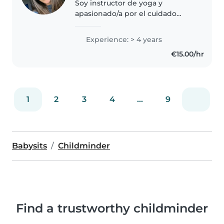
Soy instructor de yoga y
apasionado/a por el cuidado
infantil con 4 años de
experiencia en todas las edades.
Experience: > 4 years
Me encanta leer, hacer
€15.00/hr
manualidades, música y juegos
con los niños. Ofrezco..
1
2
3
4
...
9
Babysits
Childminder
Find a trustworthy childminder