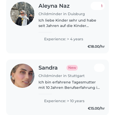
Aleyna Naz
1
Childminder in Duisburg
Ich liebe Kinder sehr und habe
seit Jahren auf die Kinder
meiner Geschwister, Cousins
und vieler anderer Leute
Experience: > 4 years
aufgepasst. Außerdem ist mein
€18.00/hr
Cousin ein Kind mit besonderen
Bedürfnissen,..
Sandra
New
Childminder in Stuttgart
Ich bin erfahrene Tagesmutter
mit 10 Jahren Berufserfahrung in
der Betreuung von Kleinkindern
und Babys. Ich bringe Geduld,
Experience: > 10 years
Ruhe und Freundlichkeit mit
€15.00/hr
und spreche Deutsch, Englisch..