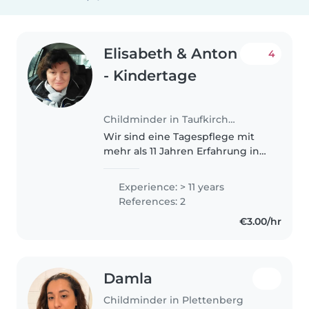
Elisabeth & Anton
4
- Kindertage
Childminder in Taufkirchen
Wir sind eine Tagespflege mit
mehr als 11 Jahren Erfahrung in
der Betreuung von Babys und
Kleinkindern. Neben unserer
Experience: > 11 years
Geduld und Einfühlsamkeit
References: 2
bringen wir kreative Fähigkeiten
€3.00/hr
im..
Damla
Childminder in Plettenberg