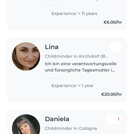
Tagesmutter – ich liebe es, mit
kleinen Abenteurern zu lesen, zu
Experience: > 11 years
basteln und zu musizieren.
€6.00/hr
Sicherheitsgeschult, zuverlässig..
Lina
Childminder in Kirchdorf (Bayern)
Ich bin eine verantwortungsvolle
und fürsorgliche Tagesmutter in
den 30ern mit qualificierter
Tagespflegeausbildung. Ich
Experience: < 1 year
bringe Kindern von klein auf bei
€20.00/hr
und liebe es zu malen,
vorzulesen..
Daniela
1
Childminder in Cologne