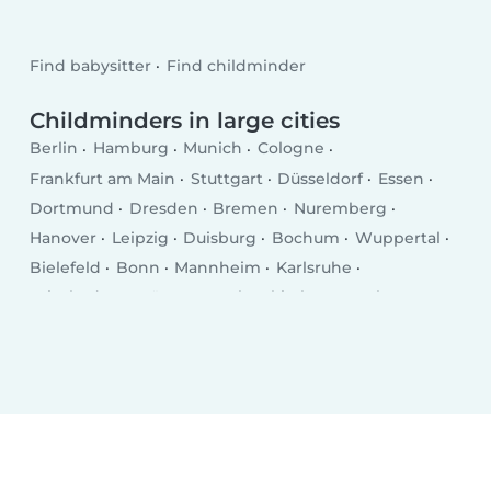
Find babysitter
Find childminder
Childminders in large cities
Berlin
Hamburg
Munich
Cologne
Frankfurt am Main
Stuttgart
Düsseldorf
Essen
Dortmund
Dresden
Bremen
Nuremberg
Hanover
Leipzig
Duisburg
Bochum
Wuppertal
Bielefeld
Bonn
Mannheim
Karlsruhe
Wiesbaden
Münster
Gelsenkirchen
Aachen
Mönchengladbach
Augsburg
Chemnitz
Kiel
Braunschweig
Krefeld
Halle
Magdeburg
Oberhausen
Mainz
Freiburg im Breisgau
Erfurt
Lübeck
Hagen (Nordrhein-Westfalen)
Rostock