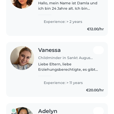
Hallo, mein Name ist Damla und
ich bin 24 Jahre alt. Ich bin
aufgrund der
Familienzusammenführung
Experience: > 2 years
nach Deutschland gekommen.
€12.00/hr
Meine Deutschkenntnisse
befinden sich derzeit auf dem
Niveau..
Vanessa
Childminder in Sankt Augustin
Liebe Eltern, liebe
Erziehungsberechtigte, es gibt
viele unterschiedliche Gründe,
weshalb Ihr eine Tagesmutter in
Experience: > 11 years
Anspruch nehmen möchtet
€20.00/hr
oder sogar müsst.Mein Angebot
richtet sich..
Adelyn