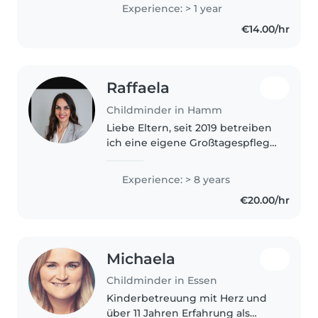
pair in Kempten, Germany,
Experience: > 1 year
where I took care of four
€14.00/hr
children aged 4, 6, 8, and..
Raffaela
Childminder in Hamm
Liebe Eltern, seit 2019 betreiben
ich eine eigene Großtagespflege
und habe somit Jahrelange
Erfahrung. Ich habe zahlreiche
Experience: > 8 years
Fortbildungen absolviert. Am
€20.00/hr
besten man lernt sich
persönlich..
Michaela
Childminder in Essen
Kinderbetreuung mit Herz und
über 11 Jahren Erfahrung als