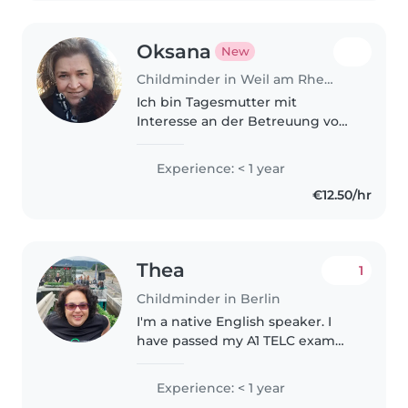
Oksana
New
Childminder in Weil am Rhein
Ich bin Tagesmutter mit
Interesse an der Betreuung von
Kindern im Baby-, Kleinkind-
und Vorschulalter in meinen
Experience: < 1 year
Räumlichkeiten. Ich spreche
€12.50/hr
Deutsch und Russisch, bin
geduldig, kreativ..
Thea
1
Childminder in Berlin
I'm a native English speaker. I
have passed my A1 TELC exam
and currently learning A2 in
German. I started babysitting
Experience: < 1 year
when I was 13. I took care of the