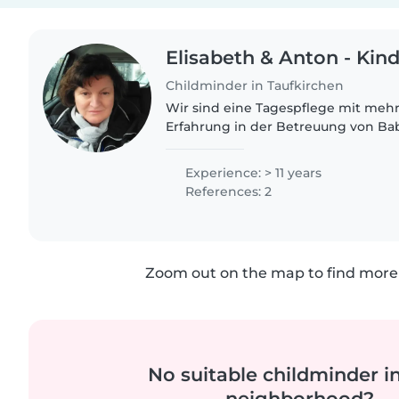
Elisabeth & Anton - Kin
Childminder in Taufkirchen
Wir sind eine Tagespflege mit mehr 
Erfahrung in der Betreuung von Ba
Neben unserer Geduld und Einfühls
kreative Fähigkeiten im..
Experience: > 11 years
References: 2
Zoom out on the map to find more 
No suitable childminder i
neighborhood?