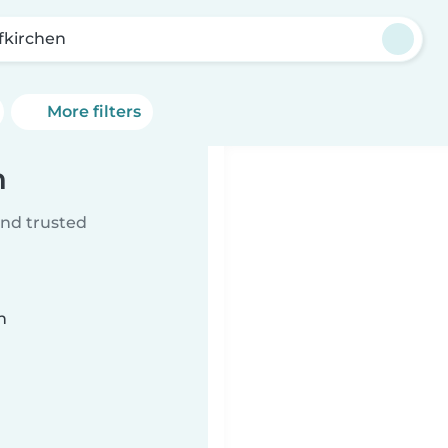
fkirchen
More filters
n
ind trusted
n