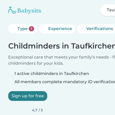
Tau
Type
Experience
Verifications
1
Childminders in Taufkirche
Exceptional care that meets your family’s needs - f
childminders for your kids.
1 active childminders in Taufkirchen
All members complete mandatory ID verificatio
Sign up for free
4,7 / 5