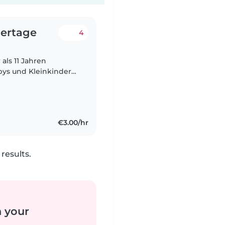
dertage
4
als 11 Jahren
bys und Kleinkindern.
amkeit bringen wir
€3.00/hr
results.
n your