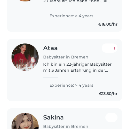
20 Jahre alt. Ich habe Ende Juli
die Ausbildung zur
Pflegefachkraft abgeschlossen
Experience: > 4 years
und suche jetzt eine Familie,
€16.00/hr
welche ich unterstützen kann ☺️.
Ich..
Ataa
1
Babysitter in Bremen
Ich bin ein 22-jähriger Babysitter
mit 3 Jahren Erfahrung in der
Betreuung von Kleinkindern
und Teenagern. Ich spreche
Experience: > 4 years
Arabisch, Deutsch und Englisch
€13.50/hr
fließend. Ich bin geduldig,
einfühlsam..
Sakina
Babysitter in Bremen