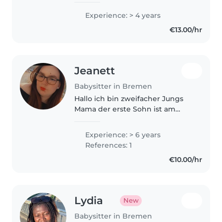
eine freundliche, geduldige und
Experience: > 4 years
verantwortungsvolle Person, die
€13.00/hr
Kinder gerne begleitet, mit..
Jeanett
Babysitter in Bremen
Hallo ich bin zweifacher Jungs
Mama der erste Sohn ist am
14.10.22 geboren und mein
zweiter Sohn ist am 08.05.2026
Experience: > 6 years
geboren und ich habe sehr
References: 1
gerne die Kinder um mich
€10.00/hr
weswegen ich ihnen..
Lydia
New
Babysitter in Bremen