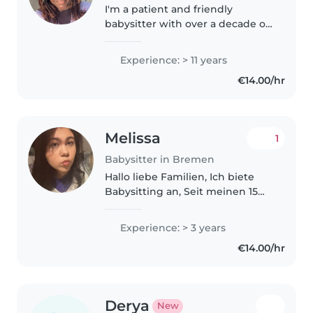
I'm a patient and friendly
babysitter with over a decade of
experience nurturing children
from babies to pre-teens. I hold a
Experience: > 11 years
degree from the University of
€14.00/hr
Ghana and love using music,..
Melissa
1
Babysitter in Bremen
Hallo liebe Familien, Ich biete
Babysitting an, Seit meinen 15
Lebensjahr passe ich auf Kids auf
und habe daher in den
Experience: > 3 years
Altersklassen von 2-14 Jahre aller
€14.00/hr
Erfahrungen und habe auch..
Derya
New