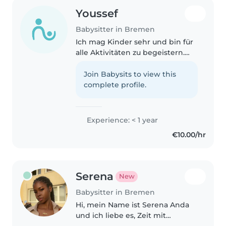
Youssef
Babysitter in Bremen
Ich mag Kinder sehr und bin für
alle Aktivitäten zu begeistern.
Ich bin kreativ, geduldig und
aufgeschlossen. Meine
Join Babysits to view this
Fähigkeiten sind Zeichnen,
complete profile.
Musizieren und Basteln. Ich mag
Haustiere..
Experience: < 1 year
€10.00/hr
Serena
New
Babysitter in Bremen
Hi, mein Name ist Serena Anda
und ich liebe es, Zeit mit
Kindern zu verbringen. Ich bin