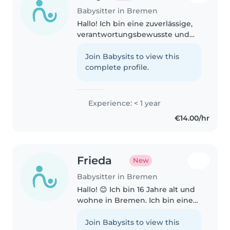
Babysitter in Bremen
Hallo! Ich bin eine zuverlässige,
verantwortungsbewusste und
herzliche Babysitterin mit
großer Freude am Umgang mit
Join Babysits to view this
Kindern. Mir ist es wichtig, dass
complete profile.
sich Kinder bei mir sicher, wohl..
Experience: < 1 year
€14.00/hr
Frieda
New
Babysitter in Bremen
Hallo! 😊 Ich bin 16 Jahre alt und
wohne in Bremen. Ich bin eine
zuverlässige, geduldige und
freundliche Person und
Join Babysits to view this