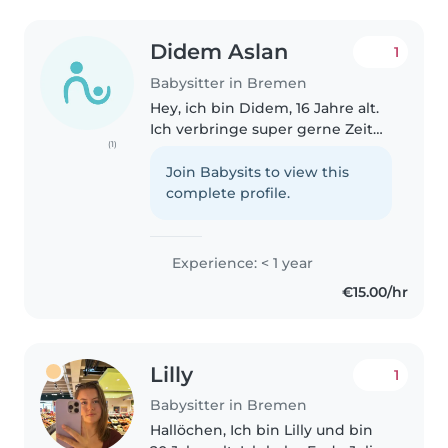
Didem Aslan
1
Babysitter in Bremen
Hey, ich bin Didem, 16 Jahre alt.
Ich verbringe super gerne Zeit
(1)
mit Kindern das macht mir
einfach Spaß. Ich bastle, backe
Join Babysits to view this
und spiele gerne mit ihnen und
complete profile.
bin generell sehr geduldig..
Experience: < 1 year
€15.00/hr
Lilly
1
Babysitter in Bremen
Hallöchen, Ich bin Lilly und bin