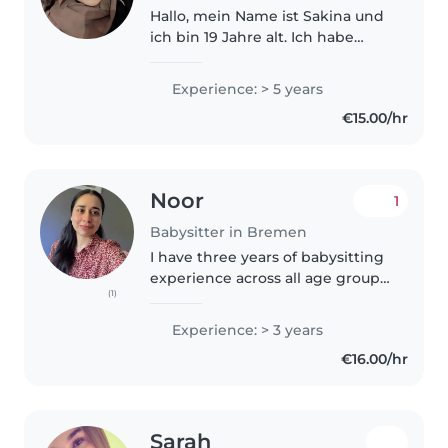
Hallo, mein Name ist Sakina und
ich bin 19 Jahre alt. Ich habe
bereits vor den Sommerferien
die Ausbildung zur
Experience: > 5 years
sozialpädagogischen Assistentin
€15.00/hr
erfolgreich abgeschlossen. Mein
Berufswunsch..
Noor
1
Babysitter in Bremen
I have three years of babysitting
experience across all age groups,
(1)
including children with autism
and ADHD. With a background
Experience: > 3 years
in Clinical Psychology and a
€16.00/hr
knack for drawing and games,..
Sarah