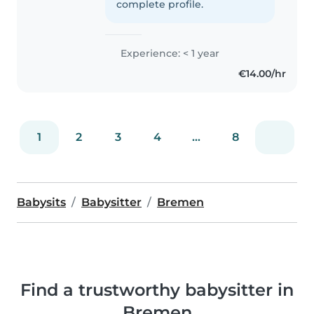
verbringe gerne Zeit mit
complete profile.
Kindern. Ich suche eine Familie,
bei der..
Experience: < 1 year
€14.00/hr
1
2
3
4
...
8
Babysits
Babysitter
Bremen
Find a trustworthy babysitter in
Bremen