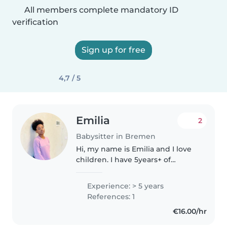
All members complete mandatory ID
verification
Sign up for free
4,7 / 5
Emilia
2
Babysitter in Bremen
Hi, my name is Emilia and I love
children. I have 5years+ of
experience caring for children of
all ages, from infants to
Experience: > 5 years
preteens. In addition to being a
References: 1
responsible, patient, and..
€16.00/hr