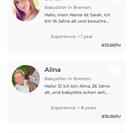
Babysitter in Bremen
Hallo, mein Name ist Sarah, ich
bin 16 Jahre alt und besuche
derzeit das Gymnasium, wo ich
mein Abitur mache. Neben der
Experience: > 1 year
Schule möchte ich mir gerne
€13.00/hr
etwas dazuverdienen und biete
deshalb..
Alina
Babysitter in Bremen
Hallo! 😊 Ich bin Alina, 26 Jahre
alt, und babysitte schon seit
vielen Jahren mit ganz viel
Freude. Ich bin ein sehr kreativer
Experience: > 8 years
Mensch und liebe es, mit
€15.00/hr
Kindern zu basteln, zu malen..