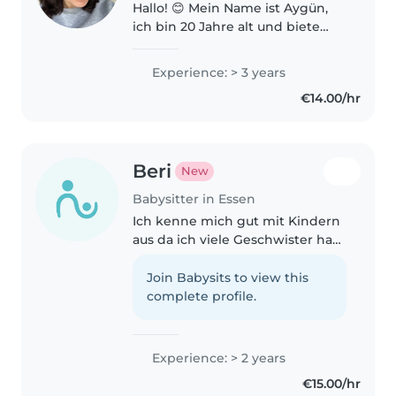
Hallo! 😊 Mein Name ist Aygün,
ich bin 20 Jahre alt und biete
zuverlässige und liebevolle
Kinderbetreuung an. Ich passe
Experience: > 3 years
gerne auf Kinder jeden Alters auf
€14.00/hr
– egal ob für ein paar Stunden,..
Beri
New
Babysitter in Essen
Ich kenne mich gut mit Kindern
aus da ich viele Geschwister hab
Cousinen und ich selber eine
Tante bin ich bin sehr gut in
Join Babysits to view this
English Deutsch und meine
complete profile.
Muttersprache kurdisch
Kurmanci...
Experience: > 2 years
€15.00/hr