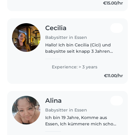
€15.00/hr
younger kids. My background in
education..
Cecilia
Babysitter in Essen
Hallo! Ich bin Cecilia (Cici) und
babysitte seit knapp 3 Jahren
mit viel Herz und Freude. Ich
habe ein Jahr lang eine erste
Experience: > 3 years
Klasse in der 8-1 Betreuung an
€11.00/hr
einer Grundschule betreut..
Alina
Babysitter in Essen
Ich bin 19 Jahre, Komme aus
Essen, Ich kümmere mich schon
4-5 Jahre um Kinder und Liebe