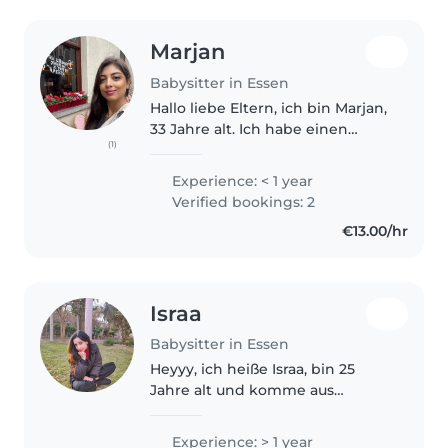
Marjan
Babysitter in Essen
Hallo liebe Eltern, ich bin Marjan,
33 Jahre alt. Ich habe einen
(1)
Bachelorabschluss in
Mathematik. Ich bin eine
Experience: < 1 year
geduldige, zuverlassige und
Verified bookings: 2
freundliche Person. Obwohl ich
€13.00/hr
keine formelle..
Israa
Babysitter in Essen
Heyyy, ich heiße Israa, bin 25
Jahre alt und komme aus
Ägypten. Zurzeit mache ich
meinen Master in Deutschland.
Experience: > 1 year