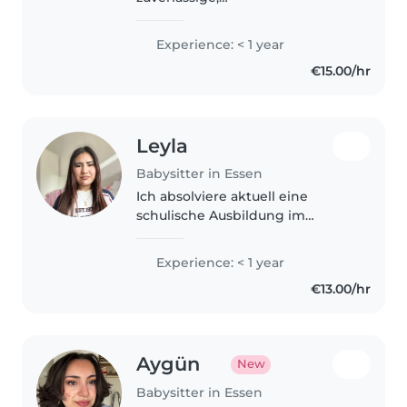
verantwortungsbewusste und
lernbereite Person. Zurzeit
Experience: < 1 year
arbeite ich als Au-pair in Kerken,
€15.00/hr
Deutschland. Ich betreue Kinder,
unterstütze die Gastfamilie..
Leyla
Babysitter in Essen
Ich absolviere aktuell eine
schulische Ausbildung im
Bereich Kinderbetreuung in
einer Kita in Essen und sammle
Experience: < 1 year
dort täglich praktische
€13.00/hr
Erfahrungen im Umgang mit
Kindern. Dabei lerne..
Aygün
New
Babysitter in Essen