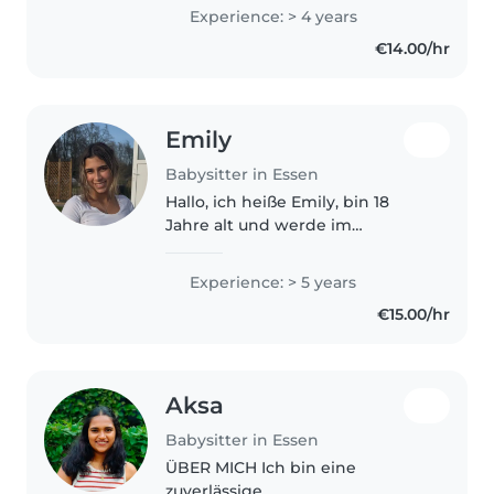
es auch Immer noch, wenn sie
Experience: > 4 years
Fragen haben können sie mir
€14.00/hr
auch so schreiben 🥰
Emily
Babysitter in Essen
Hallo, ich heiße Emily, bin 18
Jahre alt und werde im
September 19 Jahre alt. Zurzeit
mache ich eine Ausbildung im
Experience: > 5 years
Bereich Sportmedizin. Ich bin
€15.00/hr
eine freundliche,
verantwortungsbewusste..
Aksa
Babysitter in Essen
ÜBER MICH Ich bin eine
zuverlässige,