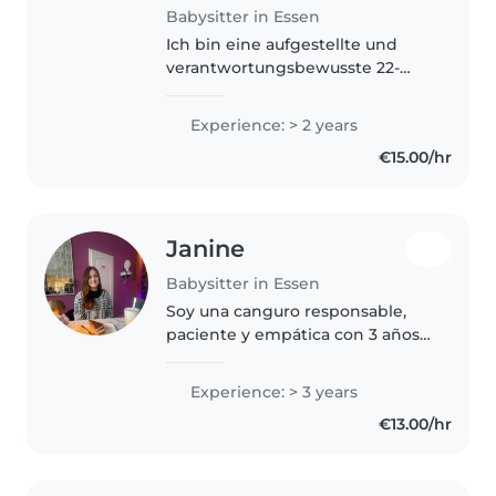
Babysitter in Essen
Ich bin eine aufgestellte und
verantwortungsbewusste 22-
jährige Babysitterin mit
umfangreicher Erfahrung in der
Experience: > 2 years
Betreuung von Kleinkindern bis
€15.00/hr
hin zu Grundschulkindern. Ich
spreche..
Janine
Babysitter in Essen
Soy una canguro responsable,
paciente y empática con 3 años
de experiencia cuidando niños
de todas las edades. Tengo
Experience: > 3 years
certificación en primeros auxilios
€13.00/hr
y experiencia con niños con..