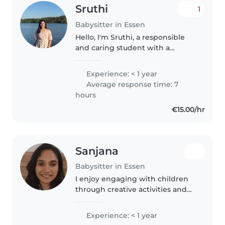
Sruthi
1
Babysitter in Essen
Hello, I'm Sruthi, a responsible
and caring student with a
genuine interest in childcare. I
create a safe, calm, and
Experience: < 1 year
structured environment where
Average response time: 7
children feel comfortable and
hours
secure...
€15.00/hr
Sanjana
Babysitter in Essen
I enjoy engaging with children
through creative activities and
games. With a nurturing
approach, I can care for toddlers,
Experience: < 1 year
preschoolers, babies, and