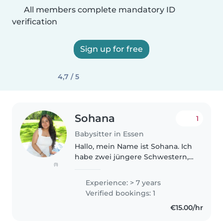
All members complete mandatory ID
verification
Sign up for free
4,7 / 5
Sohana
1
Babysitter in Essen
Hallo, mein Name ist Sohana. Ich
habe zwei jüngere Schwestern,
(1)
auf die ich seit ihrer Geburt
regelmäßig aufgepasst habe.
Experience: > 7 years
Dadurch habe ich viel Erfahrung
Verified bookings: 1
im Umgang mit Kindern
€15.00/hr
gesammelt...