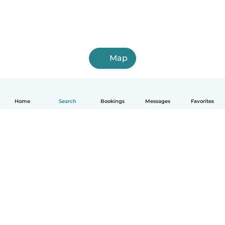
Map
Home
Search
Bookings
Messages
Favorites
English
How it works
Help
Terms & Privacy
Pricing
Company details
Babysits for Work