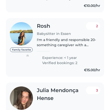
Ich habe zwei kleine
€10.00/hr
Geschwister, um die ich mich
sehr gerne gekümmert..
Rosh
2
Babysitter in Essen
I'm a friendly and responsible 20-
something caregiver with a
Master's degree, eager to
Family favorite
provide loving care for your little
(1)
Experience: < 1 year
ones. I have experience with
Verified bookings: 2
babies, toddlers, and
€15.00/hr
preschoolers,..
Julia Mendonça
3
Hense