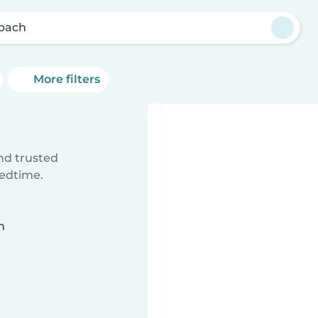
lbach
More filters
ind trusted
bedtime.
n