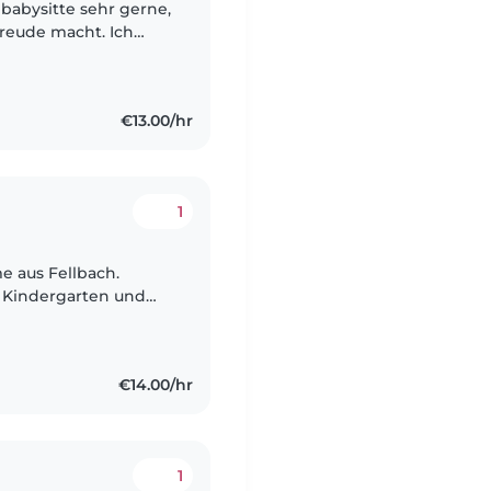
 babysitte sehr gerne,
reude macht. Ich
n, da ich mich seit
€13.00/hr
1
me aus Fellbach.
m Kindergarten und
rung im Umgang mit
€14.00/hr
1