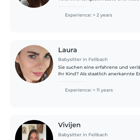
Umgang mit Kindern sehr schätzt, 
Basteln, Vorlesen oder Hausaufgabe
Experience: > 2 years
Laura
Babysitter in Fellbach
Sie suchen eine erfahrene und verl
Ihr Kind? Als staatlich anerkannte E
pädagogischem Fachwissen und lan
in der Arbeit mit Kindern..
Experience: > 11 years
Vivijen
Babysitter in Fellbach