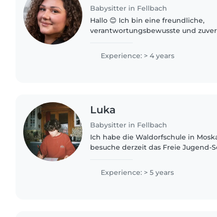
Babysitter in Fellbach
Hallo 😊 Ich bin eine freundliche,
verantwortungsbewusste und zuverlä
die gerne Zeit mit Kindern verbringt.
dass sich Kinder wohl, sicher und..
Experience: > 4 years
Luka
Babysitter in Fellbach
Ich habe die Waldorfschule in Mos
besuche derzeit das Freie Jugend-Se
habe fünf jüngere Geschwister. In d
habe ich in..
Experience: > 5 years