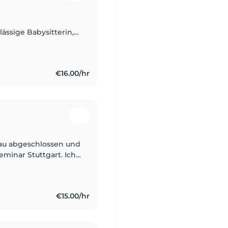
ssige Babysitterin,
 Mir ist es wichtig,
€16.00/hr
kau abgeschlossen und
minar Stuttgart. Ich
en letzten drei Jahren
€15.00/hr