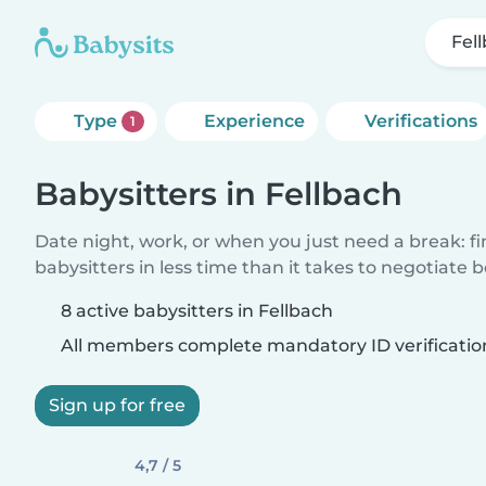
Fel
Type
Experience
Verifications
1
Babysitters in Fellbach
Date night, work, or when you just need a break: f
babysitters in less time than it takes to negotiate 
8 active babysitters in Fellbach
All members complete mandatory ID verificatio
Sign up for free
4,7 / 5