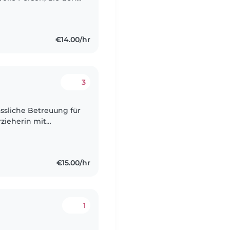
ob beim Spielen,
n..
€14.00/hr
3
ässliche Betreuung für
rzieherin mit
gjähriger Erfahrung
€15.00/hr
1