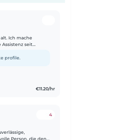
 alt. Ich mache
 Assistenz seit
ich tanzen und
e profile.
€11.20/hr
4
uverlässige,
olle Person, die den