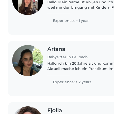
Hallo, Mein Name ist Vivijen und ich
weil mir der Umgang mit Kindern F
habe Erfahrung im Alltag mit Kinder
der Geburt meines..
Experience: > 1 year
Ariana
Babysitter in Fellbach
Hallo, ich bin 20 Jahre alt und kom
Aktuell mache ich ein Praktikum i
habe zusätzlich viel private Erfah
Kindern jeden Alters –..
Experience: > 2 years
Fjolla