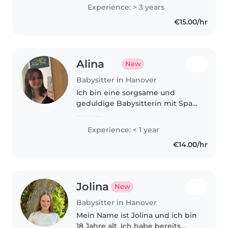
mit Kindern und verbringe
Experience: > 3 years
gerne Zeit mit ihnen. Ob spielen,
€15.00/hr
basteln, vorlesen oder sie bei..
Alina
New
Babysitter in Hanover
Ich bin eine sorgsame und
geduldige Babysitterin mit Spaß
am Spielen, Vorlesen und
kreativen Aktivitäten. Ich gehe
Experience: < 1 year
gerne zu euch nach Hause und
€14.00/hr
bringe Geduld, erste
Babysitterfahrungen..
Jolina
New
Babysitter in Hanover
Mein Name ist Jolina und ich bin
18 Jahre alt. Ich habe bereits