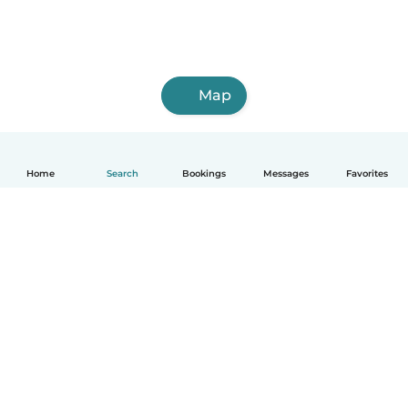
Map
Home
Search
Bookings
Messages
Favorites
English
How it works
Help
Terms & Privacy
Pricing
Company details
Babysits for Work
Community standards