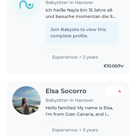
Babysitter in Hanover
Ich heiße Nayla bin 15 Jahre alt
und besuche momentan die 9.
Klasse in der Realschule. Ich
habe selbst jüngere und ältere
Join Babysits to view this
Geschwister, daher bringe ich
complete profile.
schon einiges an Erfahrung im..
Experience: > 2 years
€10.00/hr
Elsa Socorro
4
Babysitter in Hanover
Hello families! My name is Elsa,
I'm from Gran Canaria, and I
moved to Hannover this year to
work at an international school.
Experience: > 3 years
I'm currently a preschool