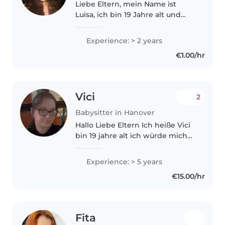
Liebe Eltern, mein Name ist
Luisa, ich bin 19 Jahre alt und
befinde mich derzeit in der
Abschlussphase meines Abiturs.
Experience: > 2 years
In den letzten Jahren habe ich
€1.00/hr
bereits in zwei Familien als
Babysitterin..
Vici
2
Babysitter in Hanover
Hallo Liebe Eltern Ich heiße Vici
bin 19 jahre alt ich würde mich
sehr freuen, wenn ich euch
unterstützen dürfte. Ich habe
Experience: > 5 years
viel Erfahrung durch Praktika als
€15.00/hr
Hebamme, in der Krippe,..
Fita