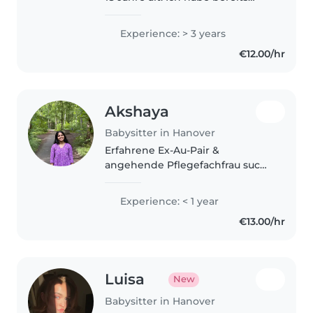
Erfahrung mit Kinderbetreuung
in verschiedenen Altersgruppen.
Experience: > 3 years
Ich bin seit einigen Jahren als
€12.00/hr
Betreuerin in Jugendcamps..
Akshaya
Babysitter in Hanover
Erfahrene Ex-Au-Pair &
angehende Pflegefachfrau sucht
Minijob
Experience: < 1 year
€13.00/hr
Luisa
New
Babysitter in Hanover