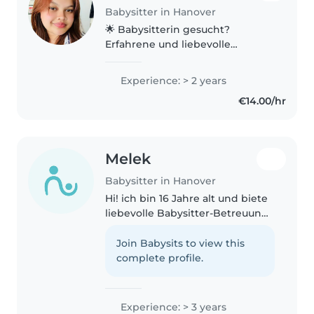
Babysitter in Hanover
🌟 Babysitterin gesucht?
Erfahrene und liebevolle
Kinderbetreuung (Minijob) Titel:
Zuverlässige und liebevolle
Experience: > 2 years
Babysitterin in Hannover sucht
€14.00/hr
Minijob Hallo liebe Familien, ich
heiße..
Melek
Babysitter in Hanover
Hi! ich bin 16 Jahre alt und biete
liebevolle Babysitter-Betreuung
an. ☺️ Ich bin zuverlässig,
verantwortungsbewusst und
Join Babysits to view this
liebe es, Zeit mit Kindern zu
complete profile.
verbringen. Ich beschäftige
mich..
Experience: > 3 years