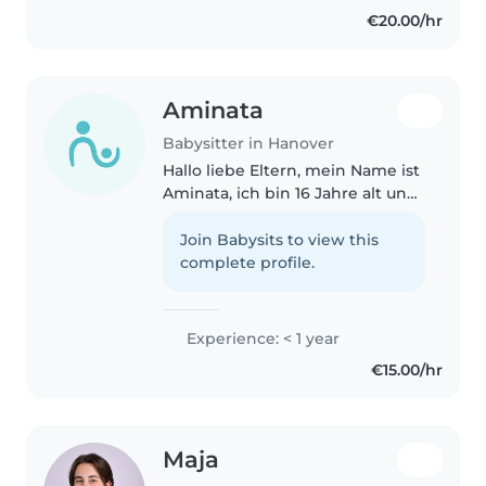
€20.00/hr
Aminata
Babysitter in Hanover
Hallo liebe Eltern, mein Name ist
Aminata, ich bin 16 Jahre alt und
komme aus Hannover. Ich bin
eine sehr freundliche, geduldige
Join Babysits to view this
und verantwortungsbewusste
complete profile.
Person und habe viel Freude..
Experience: < 1 year
€15.00/hr
Maja