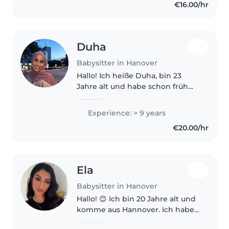
€16.00/hr
teacher, which means my life..
Duha
Babysitter in Hanover
Hallo! Ich heiße Duha, bin 23
Jahre alt und habe schon früh
Verantwortung übernommen, da
meine Mutter leider früh
Experience: > 9 years
verstarb. Ich habe mich von
€20.00/hr
klein auf um meine drei
Geschwister gekümmert..
Ela
Babysitter in Hanover
Hallo! 😊 Ich bin 20 Jahre alt und
komme aus Hannover. Ich habe
bereits Erfahrung im Umgang