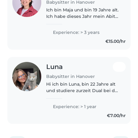
Babysitter in Hanover
Ich bin Maja und bin 19 Jahre alt.
Ich habe dieses Jahr mein Abitur
gemacht und habe bereits
während meiner Schulzeit
Experience: > 3 years
regelmäßig als Babysitterin
€15.00/hr
gearbeitet. Jetzt habe ich mehr
Zeit..
Luna
Babysitter in Hanover
Hi ich bin Luna, bin 22 Jahre alt
und studiere zurzeit Dual bei der
Stadt Hannover. Ich habe im
Rahmen meiner
Experience: > 1 year
Fachhochschulreife ein Jahr in
€7.00/hr
einem heilpädagogischen
Kindergarten gearbeitet,..