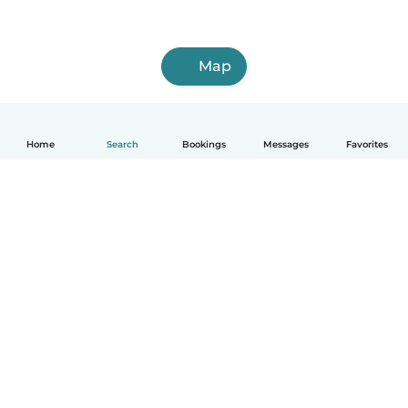
Map
Home
Search
Bookings
Messages
Favorites
English
How it works
Help
Terms & Privacy
Pricing
Company details
Babysits for Work
Community standards