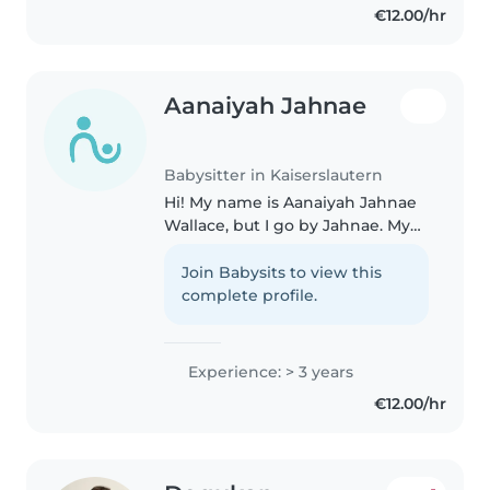
€12.00/hr
Aanaiyah Jahnae
Babysitter in Kaiserslautern
Hi! My name is Aanaiyah Jahnae
Wallace, but I go by Jahnae. My
german is A1. I grew up
surrounded by children and
Join Babysits to view this
have spent most of my life
complete profile.
taking care of little ones.
Because of..
Experience: > 3 years
€12.00/hr