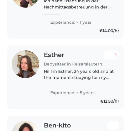
Ich habe Erfahrung in der
Nachmittagsbetreuung in der
Grundschule, wo ich
verschiedene Dinge getan habe,
Experience: > 1 year
um Kinder zu beschäftigen. Ich
€14.00/hr
studiere Grundschullehramt und
zeichne mich..
Esther
1
Babysitter in Kaiserslautern
Hi! I'm Esther, 24 years old and at
the moment studying for my
Masters Degree in Biology. I
have about five years of
Experience: > 5 years
babysitting experience and love
€12.50/hr
to hange out with my toddler
nephews..
Ben-kito