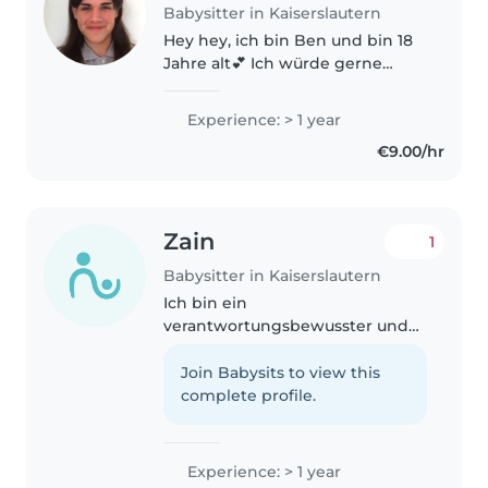
Babysitter in Kaiserslautern
Hey hey, ich bin Ben und bin 18
Jahre alt💕 Ich würde gerne
babysitten weil ich es mag
Kindern im Alltag zu helfen sei's
Experience: > 1 year
mit Hausaufgaben, oder einfach
€9.00/hr
nur spielen und kreativ sein..
Zain
1
Babysitter in Kaiserslautern
Ich bin ein
verantwortungsbewusster und
freundlicher Babysitter mit
Erfahrung in der Betreuung von
Join Babysits to view this
Kindern verschiedenen Alters,
complete profile.
von Kleinkindern bis zu
Teenagern. Ich bin
mehrsprachig..
Experience: > 1 year