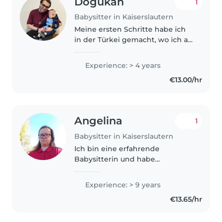
Dogukan
1
Babysitter in Kaiserslautern
Meine ersten Schritte habe ich
in der Türkei gemacht, wo ich an
verschiedenen
kinderorientierten
Experience: > 4 years
Bildungsprojekten teilnahm.
€13.00/hr
Diese Projekte gaben mir
sowohl eine solide
pädagogische..
Angelina
1
Babysitter in Kaiserslautern
Ich bin eine erfahrende
Babysitterin und habe
Erfahrungen gesammelt weil ich
selbst Mama bin von einer
Experience: > 9 years
Prinzessin und habe auch auf
€13.65/hr
meine Cousine und Cousin
aufgepasst im Alter von..