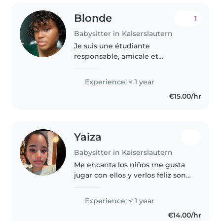
Blonde
1
Babysitter in Kaiserslautern
Je suis une étudiante
responsable, amicale et
enthousiaste, disponible pour
garder vos enfants à votre
Experience: < 1 year
domicile. J'ai de l'expérience
€15.00/hr
avec les enfants d'âge
préscolaire, scolaire et..
Yaiza
Babysitter in Kaiserslautern
Me encanta los niños me gusta
jugar con ellos y verlos feliz son
unos angelitos que amo
Experience: < 1 year
€14.00/hr