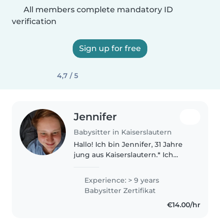
All members complete mandatory ID
verification
Sign up for free
4,7 / 5
Jennifer
Babysitter in Kaiserslautern
Hallo! Ich bin Jennifer, 31 Jahre
jung aus Kaiserslautern.* Ich
habe den zertifizierten
Babysitterkurs und einen Erste-
Experience: > 9 years
Hilfe-Kurs am Kind erfolgreich
Babysitter Zertifikat
abgeschlossen. Zuhause wartet..
€14.00/hr