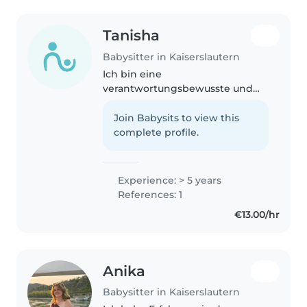
Tanisha
Babysitter in Kaiserslautern
Ich bin eine
verantwortungsbewusste und
fürsorgliche Babysitterin mit
fünf Jahren Erfahrung in der
Join Babysits to view this
Betreuung von Kindern aller
complete profile.
Altersgruppen, von Babys bis zu
Teenagern. Ich habe Erfahrung..
Experience: > 5 years
References: 1
€13.00/hr
Anika
Babysitter in Kaiserslautern