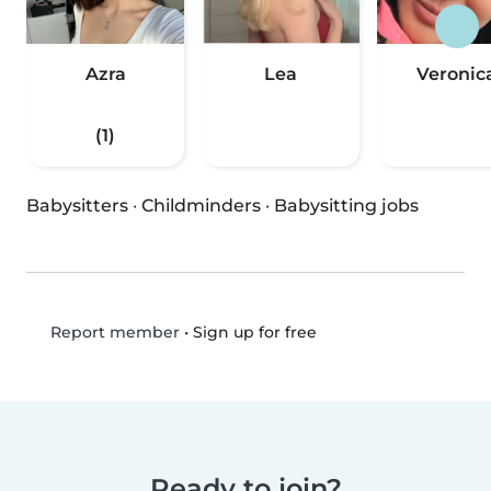
Azra
Lea
Veronic
(1)
Babysitters
·
Childminders
·
Babysitting jobs
•
Sign up for free
Report member
Ready to join?