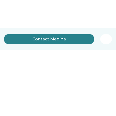
Contact Medina
English
How it works
Help
Terms & Privacy
Pricing
Company details
Babysits for Work