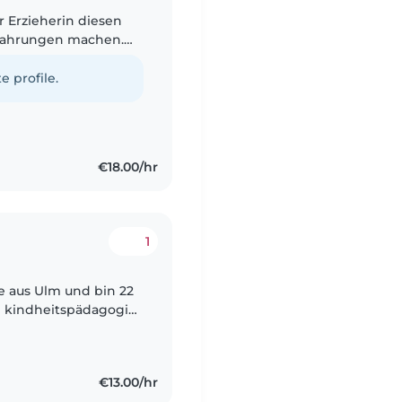
r Erzieherin diesen
fahrungen machen.
 außerdem kann ich
e profile.
€18.00/hr
1
e aus Ulm und bin 22
al kindheitspädagogik
ppe mit Kindern
€13.00/hr