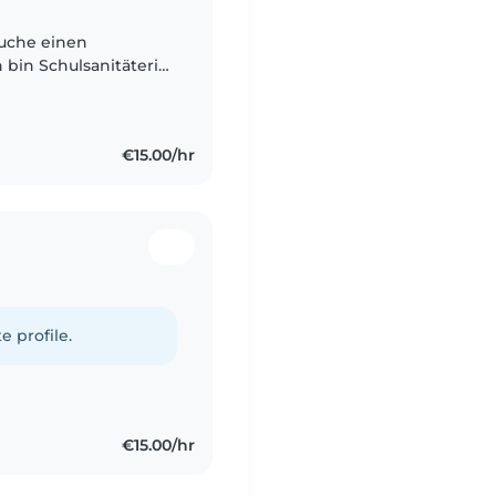
suche einen
h bin Schulsanitäterin
rn, da ich eine
€15.00/hr
e profile.
€15.00/hr