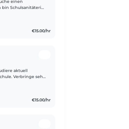
suche einen
h bin Schulsanitäterin
 ich eine
€15.00/hr
udiere aktuell
chule. Verbringe sehr
icht immer gerne auf
€15.00/hr