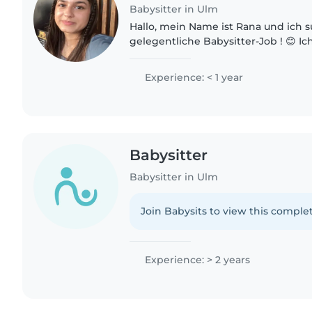
Babysitter in Ulm
Hallo, mein Name ist Rana und ich 
gelegentliche Babysitter-Job ! 😊 Ic
und habe etwas Erfahrung mit Kinde
Bastelgruppe für Kinder gemacht..
Experience: < 1 year
Babysitter
Babysitter in Ulm
Join Babysits to view this complet
Experience: > 2 years