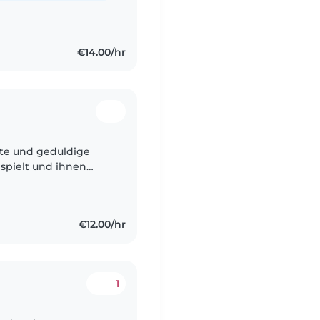
€14.00/hr
te und geduldige
 spielt und ihnen
zösisch und Malagasy
€12.00/hr
1