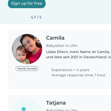
Sign up for free
4,7 / 5
Camila
Babysitter in Ulm
Liebe Eltern, mein Name ist Camila, 
und lebe seit 2021 in Deutschland. I
hilfsbereit und verantwortungsbewu
Kindern zu..
Family favorite
Experience: > 4 years
Average response time: 1 hour
Tatjana
Babysitter in Ulm