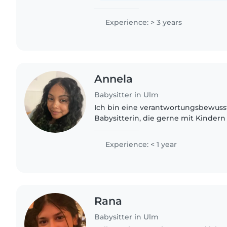
Experience: > 3 years
Annela
Babysitter in Ulm
Ich bin eine verantwortungsbewuss
Babysitterin, die gerne mit Kindern
vorliest. Ich spreche Deutsch, Fran
und habe meine Ausbildung..
Experience: < 1 year
Rana
Babysitter in Ulm