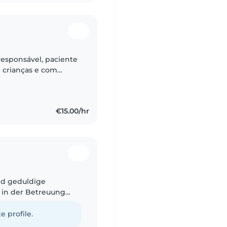
responsável, paciente
 crianças e com
irida tanto no
€15.00/hr
nd geduldige
g in der Betreuung
h spreche fließend
e profile.