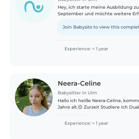
Hey, ich starte meine Ausbildung zu
September und möchte weitere Er
Ich spreche Deutsch und Englisch,
bei Hausaufgaben helfen..
Join Babysits to view this complet
Experience: < 1 year
Neera-Celine
Babysitter in Ulm
Hallo ich heiße Neera-Celine, komm
Jahre alt.😊 Zurzeit Studiere ich Du
und arbeite zeitgleich in einer Kri
zwischen 1-3 Jahren.
Experience: > 1 year