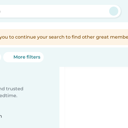
m
e you to continue your search to find other great membe
More filters
ind trusted
bedtime.
n