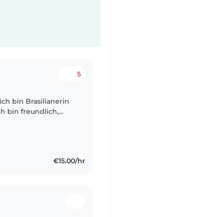
5
ich bin Brasilianerin
ch bin freundlich,
sst und liebe es, mit
€15.00/hr