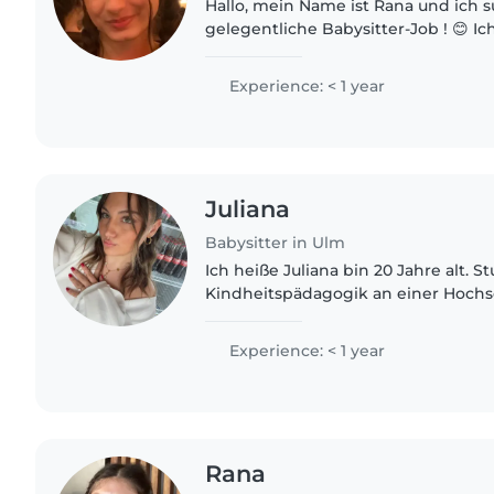
Hallo, mein Name ist Rana und ich 
gelegentliche Babysitter-Job ! 😊 Ic
und habe Erfahrung mit Kindern, da
Bastelgruppe für Kinder gemacht..
Experience: < 1 year
Juliana
Babysitter in Ulm
Ich heiße Juliana bin 20 Jahre alt. St
Kindheitspädagogik an einer Hochs
gerne Zeit mit Kindern und lasse n
neue Sachen ein.
Experience: < 1 year
Rana