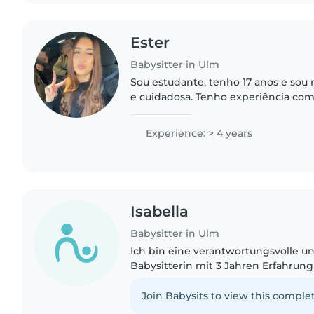
Ester
Babysitter in Ulm
Sou estudante, tenho 17 anos e sou 
e cuidadosa. Tenho experiência com
crianças em idade pré-escolar, adqu
convívio familiar como..
Experience: > 4 years
Isabella
Babysitter in Ulm
Ich bin eine verantwortungsvolle u
Babysitterin mit 3 Jahren Erfahrun
von Kindern aller Altersgruppen. Ic
Deutsch, Englisch, Französisch,..
Join Babysits to view this complet