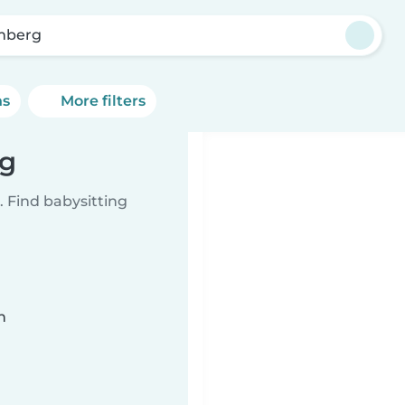
mberg
ns
More filters
rg
 Find babysitting
n