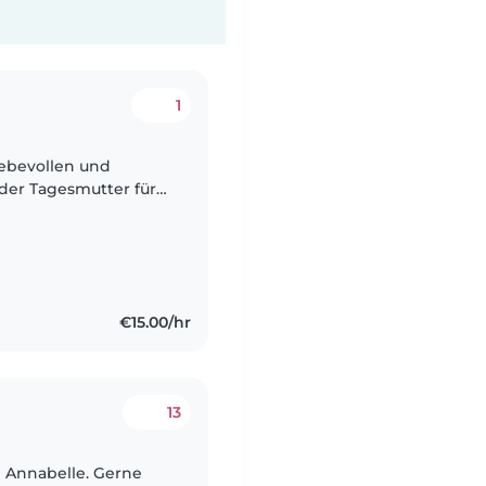
1
iebevollen und
er Tagesmutter für
verspielten Baby. Wir
€15.00/hr
13
nd Annabelle. Gerne