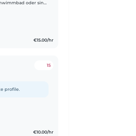
 Schwimmbad oder sind
s auf dich :)
€15.00/hr
15
e profile.
€10.00/hr