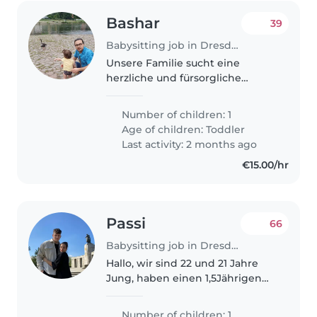
Bashar
39
Babysitting job in Dresden
Unsere Familie sucht eine
herzliche und fürsorgliche
Babysitterin, die unser
energiegeladenes, kreatives und
Number of children: 1
neugieriges Kleinkind liebevoll
Age of children:
Toddler
betreut. Wir wünschen uns
Last activity: 2 months ago
jemanden, die..
€15.00/hr
Passi
66
Babysitting job in Dresden
Hallo, wir sind 22 und 21 Jahre
Jung, haben einen 1,5Jährigen
zuckersüßen Jungen und sind
bald 2 fach Eltern. Wir suchen
Number of children: 1