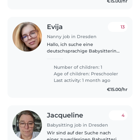
€15.00/hr
Evija
13
Nanny job in Dresden
Hallo, ich suche eine
deutschsprachige Babysitterin
oder einen deutschsprachigen
Babysitter, die/der einmal pro
Number of children: 1
Woche für etwa 2 Stunden Zeit
Age of children:
Preschooler
hat, um mit meiner 5-jährigen
Last activity: 1 month ago
Tochter..
€15.00/hr
Jacqueline
4
Babysitting job in Dresden
Wir sind auf der Suche nach
einer zuverlässigen Babysitterin