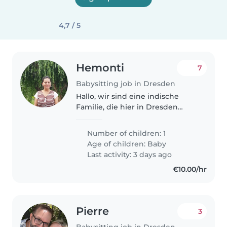
4,7 / 5
Hemonti
7
Babysitting job in Dresden
Hallo, wir sind eine indische
Familie, die hier in Dresden
leben. Wir haben einen 6
Monate kleinen Sohn. Wir sind
Number of children: 1
beide berufliche Eltern und
Age of children:
Baby
suchen eine Kinderbetreuung,
Last activity: 3 days ago
für die..
€10.00/hr
Pierre
3
Babysitting job in Dresden