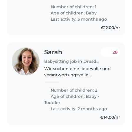
Monate und 2,5 Jahre alt Mein
Number of children: 1
älteres Kind (2,5 Jahre) geht in
Age of children:
Baby
die Kita, und das jüngere (5
Last activity: 3 months ago
Monate)..
€12.00/hr
Sarah
28
Babysitting job in Dresden
Wir suchen eine liebevolle und
verantwortungsvolle
Babysitterin für unsere beiden
kleinen Schätze Samuel (fast 8
Number of children: 2
Monate) und Alma (22 Monate) .
Age of children:
Baby
•
Unsere Kinder sind neugierig,
Toddler
ruhig..
Last activity: 2 months ago
€14.00/hr