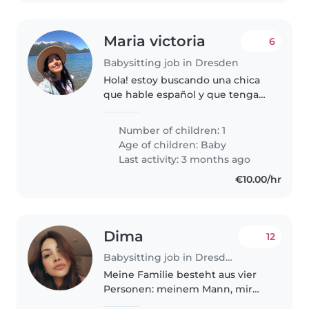
Maria victoria
6
Babysitting job in Dresden
Hola! estoy buscando una chica
que hable español y que tenga
tiempo para cuidar de 8 a 11 para
jugar con mi pequeña de 5
Number of children: 1
meses por las mañanas de 2 o 3
Age of children:
Baby
veces por semana. Seria ideal..
Last activity: 3 months ago
€10.00/hr
Dima
12
Babysitting job in Dresden
Meine Familie besteht aus vier
Personen: meinem Mann, mir
und unseren zwei Kindern (5