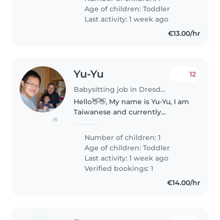
nach einen Babysitter, damit wir
Age of children:
Toddler
mal auswärts etwas alleine..
Last activity: 1 week ago
€13.00/hr
Yu-Yu
12
Babysitting job in Dresden
Hello👋👋, My name is Yu-Yu, I am
Taiwanese and currently
(1)
working in Dresden. My wife,
Dafina, is Bulgarian, she is an
Number of children: 1
online teacher in Chinese
Age of children:
Toddler
language. We have a 2 years old
Last activity: 1 week ago
son..
Verified bookings: 1
€14.00/hr