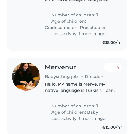
oder einer liebevollen Nanny für
unseren neugierigen, kreativen
Number of children: 1
und freundlichen Sohn. Er ist im
Age of children:
Vorschul- und Grundschulalter...
Gradeschooler
•
Preschooler
Last activity: 1 month ago
€15.00/hr
Mervenur
4
Babysitting job in Dresden
Hallo, My name is Merve. My
native language is Turkish. I can
speak English. My German level
is beginner.
Number of children: 1
Age of children:
Baby
Last activity: 1 month ago
€15.00/hr