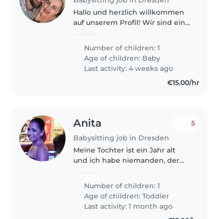
Hallo und herzlich willkommen
auf unserem Profil! Wir sind eine
junge, liebevolle Familie und
freuen uns, dass du den Weg zu
Number of children: 1
uns gefunden hast. Zu unserer
Age of children:
Baby
kleinen Familie gehört unser..
Last activity: 4 weeks ago
€15.00/hr
Anita
5
Babysitting job in Dresden
Meine Tochter ist ein Jahr alt
und ich habe niemanden, der
auf sie aufpassen kann.
Number of children: 1
Age of children:
Toddler
Last activity: 1 month ago