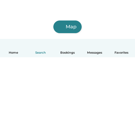
Map
Home
Search
Bookings
Messages
Favorites
English
How it works
Help
Terms & Privacy
Pricing
Company details
Babysits for Work
Community standards