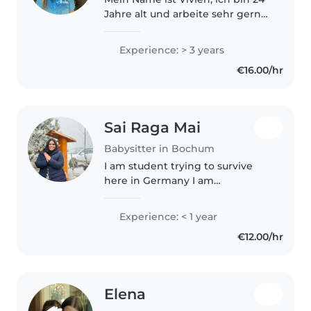
Jahre alt und arbeite sehr gerne
mit Kindern. Babysitten ist für
mich etwas Besonderes, da ich
Experience: > 3 years
es liebe, eine sichere, fröhliche
€16.00/hr
und positive Umgebung..
Sai Raga Mai
Babysitter in Bochum
I am student trying to survive
here in Germany I am
responsible and carrying as I
have so many little kids of sister I
Experience: < 1 year
used to take care of them so I do
€12.00/hr
have experience in taking care..
Elena