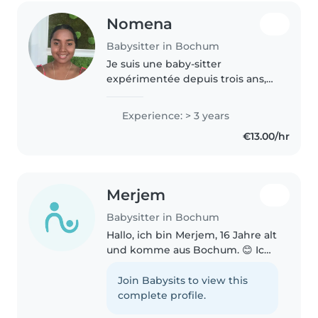
Nomena
Babysitter in Bochum
Je suis une baby-sitter
expérimentée depuis trois ans,
passionnée par le soin des
enfants de 0 à 12 ans. Disponible
Experience: > 3 years
à votre domicile, je parle
€13.00/hr
allemand et français avec ais
Merjem
Babysitter in Bochum
Hallo, ich bin Merjem, 16 Jahre alt
und komme aus Bochum. 😊 Ich
bin eine liebevolle, geduldige
und verantwortungsbewusste
Join Babysits to view this
Person. Als Tante von fünf
complete profile.
Kindern (drei Jungen und zwei..