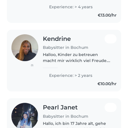
Meine Muttersprache ist
Experience: > 4 years
Arabisch. Außerdem spreche ich
€13.00/hr
Französisch , Deutschund
Englisch. Ich habe 3..
Kendrine
Babysitter in Bochum
Halloo, Kinder zu betreuen
macht mir wirklich viel Freude.
(1)
Deshalb möchte ich mich gerne
als Babysitterin bewerben. Ich
Experience: > 2 years
habe bereits Erfahrung mit
€10.00/hr
Kindern im Alter von 4 bis 10
Jahren..
Pearl Janet
Babysitter in Bochum
Hallo, ich bin 17 Jahre alt, gehe