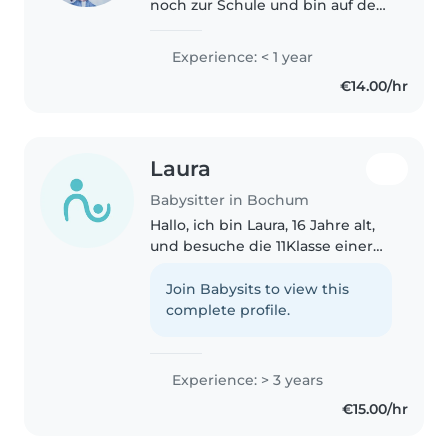
noch zur Schule und bin auf der
Suche nach einem Babysitter-
Job, den ich regelmäßig freitags
Experience: < 1 year
ab 15 Uhr übernehmen kann. Ich
€14.00/hr
habe bereits Erfahrung..
Laura
Babysitter in Bochum
Hallo, ich bin Laura, 16 Jahre alt,
und besuche die 11Klasse einer
Privatschule. Dort werden
Kreativität, Selbstständigkeit
Join Babysits to view this
und Verantwortungsbewusstsein
complete profile.
besonders gefördert. Ich habe..
Experience: > 3 years
€15.00/hr