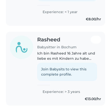
Experience: < 1 year
€8.00/hr
Rasheed
Babysitter in Bochum
Ich bin Rasheed 16 Jahre alt und
liebe es mit Kindern zu habe
Erfahrung im Kindergarten
gemacht und außerdem mit
Join Babysits to view this
kleinen gibt es aber ein kleines
complete profile.
Problem und zwar:ich habe
angst vor..
Experience: > 3 years
€13.00/hr