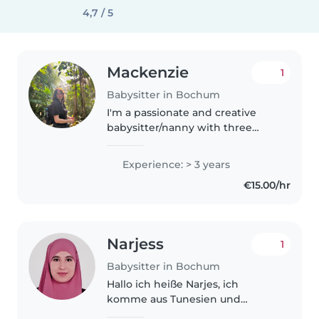
4,7 / 5
Mackenzie
1
Babysitter in Bochum
I'm a passionate and creative
babysitter/nanny with three
years of experience caring for
children of all ages, from babies
Experience: > 3 years
to teens. Fluent in English and
€15.00/hr
Low German, I also hold first..
Narjess
1
Babysitter in Bochum
Hallo ich heiße Narjes, ich
komme aus Tunesien und
wohne momentan in Bochum 😊