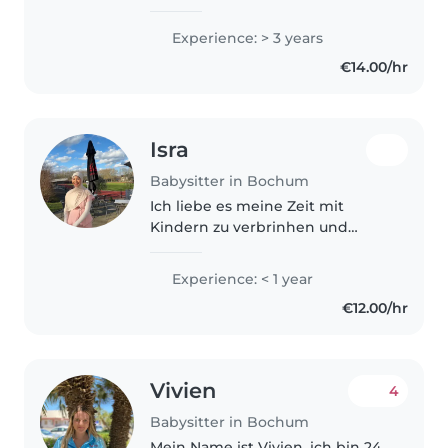
Experience: > 3 years
€14.00/hr
Isra
Babysitter in Bochum
Ich liebe es meine Zeit mit
Kindern zu verbrinhen und
etwas mit ihnen zu
unternehmen. Außerdem würde
Experience: < 1 year
es mir sehr viel Spaß machen auf
€12.00/hr
sie aufzupassen und mit ihnen
zu spielen und ihnen..
Vivien
4
Babysitter in Bochum
Mein Name ist Vivien, ich bin 24