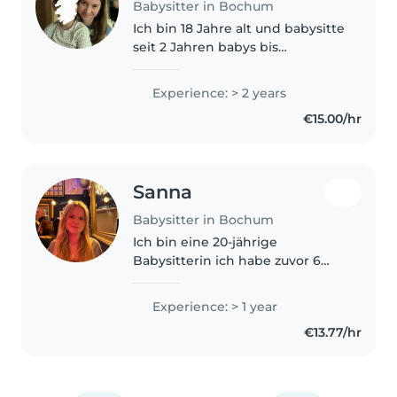
Babysitter in Bochum
Ich bin 18 Jahre alt und babysitte
seit 2 Jahren babys bis
Schulkinder. Ich habe viel Spaß
daran und verbringe deshalb viel
Experience: > 2 years
Zeit damit.
€15.00/hr
Sanna
Babysitter in Bochum
Ich bin eine 20-jährige
Babysitterin ich habe zuvor 6
Jahre beim Kinderturnen
ausgeholfen und dort
Experience: > 1 year
Kindergarten Kinder and
€13.77/hr
Grundschüler betreut.
Momentan studiere ich
Biochemie and..