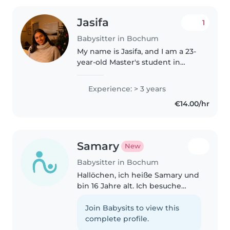
Jasifa
1
Babysitter in Bochum
My name is Jasifa, and I am a 23-
year-old Master's student in
Chemistry. I have approximately
three years of experience as a
Experience: > 3 years
nanny and babysitter from
€14.00/hr
Sweden, where I worked for
several..
Samary
New
Babysitter in Bochum
Hallöchen, ich heiße Samary und
bin 16 Jahre alt. Ich besuche
noch die Schule und mache in
meiner Freizeit Leichtathletik.
Join Babysits to view this
Sport ist mir sehr wichtig und
complete profile.
ich bin dadurch sehr zuverlässig..