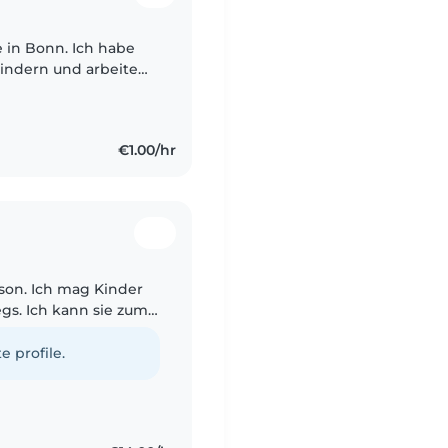
e in Bonn. Ich habe
indern und arbeite
uhige, freundliche
€1.00/hr
rson. Ich mag Kinder
gs. Ich kann sie zum
len
e profile.