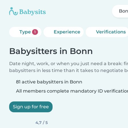
Bo
Type
Experience
Verifications
1
Babysitters in Bonn
Date night, work, or when you just need a break: f
babysitters in less time than it takes to negotiate 
81 active babysitters in Bonn
All members complete mandatory ID verificatio
Sign up for free
4,7 / 5