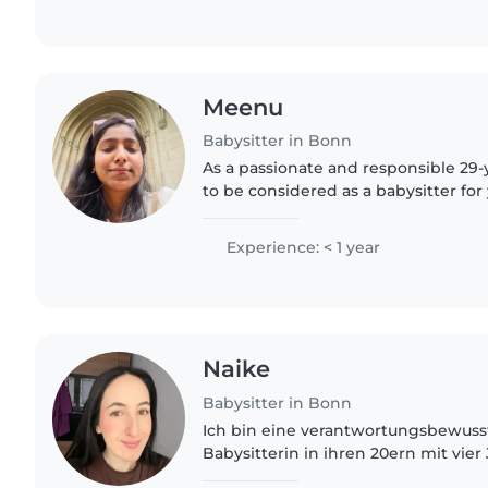
Meenu
Babysitter in Bonn
As a passionate and responsible 29-y
to be considered as a babysitter for
I don't have direct childcare experie
Master's..
Experience: < 1 year
Naike
Babysitter in Bonn
Ich bin eine verantwortungsbewuss
Babysitterin in ihren 20ern mit vier
der Hausaufgabenbetreuung von G