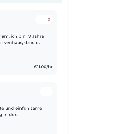
2
ankenhaus, da ich
 Nebenbei
€11.00/hr
te und einfühlsame
g in der
Schulkindern. Ich