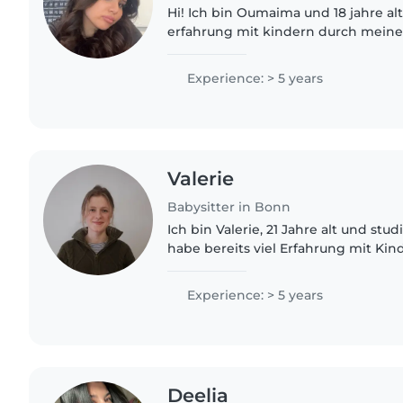
Hi! Ich bin Oumaima und 18 jahre alt
erfahrung mit kindern durch meine familie 
sehr oft auf meine kleinen cousinen
Ich bin sehr gut im..
Experience: > 5 years
Valerie
Babysitter in Bonn
Ich bin Valerie, 21 Jahre alt und stu
habe bereits viel Erfahrung mit Kind
Durch meine Gastschwestern (3 Mona
Ausland habe..
Experience: > 5 years
Deelia