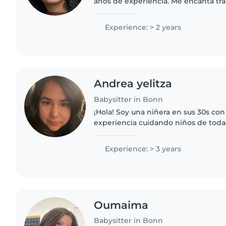
años de experiencia. Me encanta tra
edad de guardería y primaria, esp
con tareas, leyendo..
Experience: > 2 years
Andrea yelitza
Babysitter in Bonn
¡Hola! Soy una niñera en sus 30s con
experiencia cuidando niños de todas
incluyendo bebés, niños pequeños, 
escolares. Tengo experiencia con niñ
Experience: > 3 years
Oumaima
Babysitter in Bonn