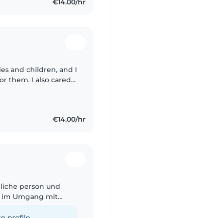
€14.00/hr
es and children, and I
or them. I also cared
 with homework,
€14.00/hr
gliche person und
e im Umgang mit
iner Schulischen
e profile.