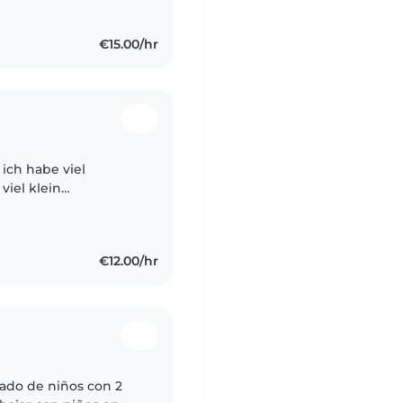
€15.00/hr
 ich habe viel
viel klein
te auf die ich
ern..
€12.00/hr
dado de niños con 2