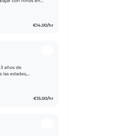
bajar con niños en
ecialmente ayudando
€14.00/hr
 3 años de
 las edades,
preescolares y
os..
€15.00/hr