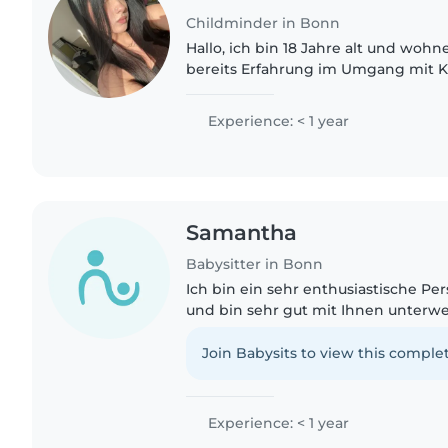
Childminder in Bonn
Hallo, ich bin 18 Jahre alt und wohn
bereits Erfahrung im Umgang mit K
sehr gerne mit ihnen. Ich bin eine r
und verantwortungsbewusste..
Experience: < 1 year
Samantha
Babysitter in Bonn
Ich bin ein sehr enthusiastische Pe
und bin sehr gut mit Ihnen unterwe
Lachen bringen und mit ihnen spie
Join Babysits to view this complet
Experience: < 1 year