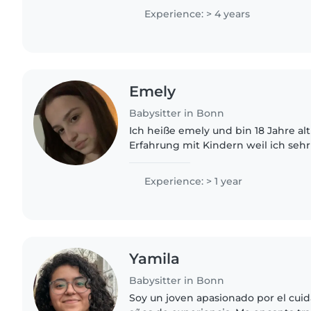
Jugendlichen. Ich spreche..
Experience: > 4 years
Emely
Babysitter in Bonn
Ich heiße emely und bin 18 Jahre alt
Erfahrung mit Kindern weil ich sehr 
Geschwister habe und viele verwand
aufgepasst habe die Arbeit mit Kind
Experience: > 1 year
Yamila
Babysitter in Bonn
Soy un joven apasionado por el cui