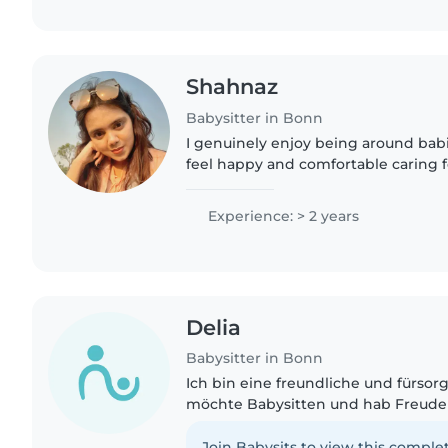
Shahnaz
Babysitter in Bonn
I genuinely enjoy being around babi
feel happy and comfortable caring f
for my young nephew, helping him
meals, playtime,..
Experience: > 2 years
Delia
Babysitter in Bonn
Ich bin eine freundliche und fürsor
möchte Babysitten und hab Freud
Kindern. Ich bin im ersten Jahr me
Ausbildung zur Kinderpflegerin...
Join Babysits to view this complet