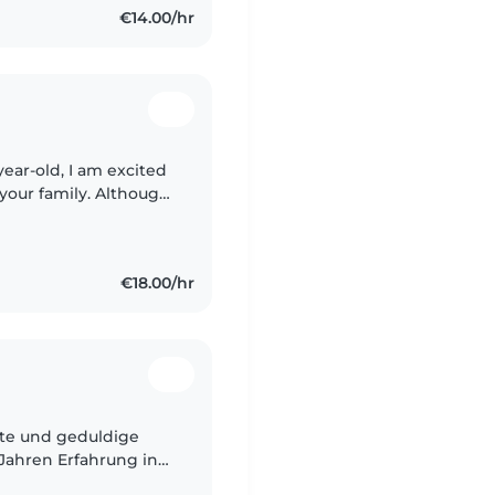
€14.00/hr
ear-old, I am excited
 your family. Although
nce yet, I have a
€18.00/hr
te und geduldige
 Jahren Erfahrung in
rundschülern und