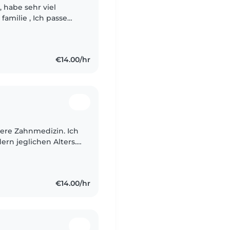
, habe sehr viel
, Ich passe
 und Nichten auf ☺️
€14.00/hr
diere Zahnmedizin. Ich
ern jeglichen Alters.
te, 2 jahre) im
€14.00/hr