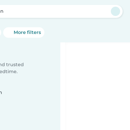
nn
More filters
ind trusted
bedtime.
n