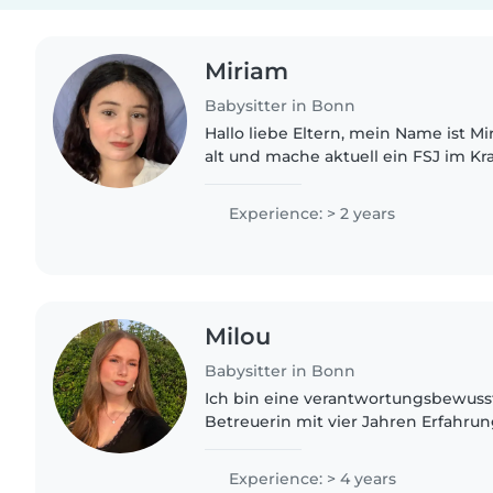
Miriam
Babysitter in Bonn
Hallo liebe Eltern, mein Name ist Miriam, ich bin 19 Jahre
alt und mache aktuell ein FSJ im Kr
später gerne Kinderärztin werden möchte.
arbeite ich in einem..
Experience: > 2 years
Milou
Babysitter in Bonn
Ich bin eine verantwortungsbewuss
Betreuerin mit vier Jahren Erfahrun
Kinderbetreuung, von Babys bis zu 
habe eine Erste-Hilfe-Zertifizierung..
Experience: > 4 years