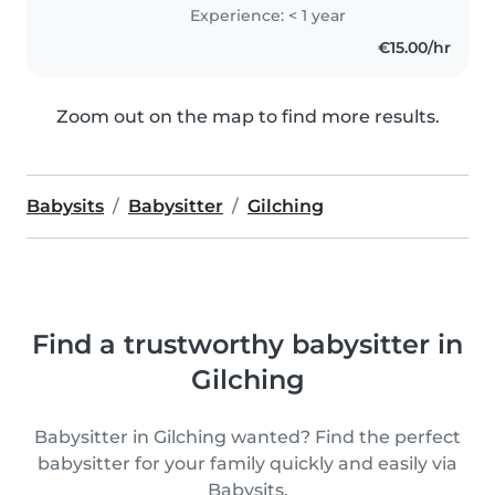
Schulbegleiterin an einer
Experience: < 1 year
Förderschule, wo ich mit geistig
€15.00/hr
behinderten Kindern
gearbeitet..
Zoom out on the map to find more results.
Babysits
Babysitter
Gilching
Find a trustworthy babysitter in
Gilching
Babysitter in Gilching wanted? Find the perfect
babysitter for your family quickly and easily via
Babysits.