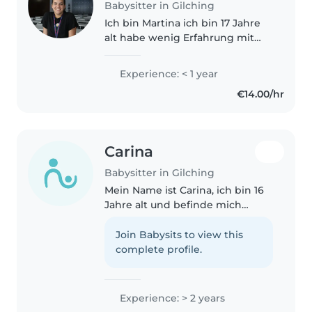
Babysitter in Gilching
Ich bin Martina ich bin 17 Jahre
alt habe wenig Erfahrung mit
babysitten aber ich habe letztes
Jahr auf meinen kleinen Cousin
Experience: < 1 year
und meine kleine Cousine
€14.00/hr
aufgepasst.
Carina
Babysitter in Gilching
Mein Name ist Carina, ich bin 16
Jahre alt und befinde mich
aktuell im ersten Lehrjahr
meiner Ausbildung. Schon seit
Join Babysits to view this
vielen Jahren sammle ich
complete profile.
Erfahrungen im Umgang mit
Kindern unterschiedlichen..
Experience: > 2 years