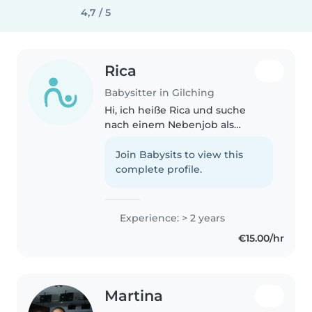
4,7 / 5
Rica
Babysitter in Gilching
Hi, ich heiße Rica und suche
nach einem Nebenjob als
Babysitterin. Letztes Jahr habe
ich mein FSSJ im Kindergarten
Join Babysits to view this
BIV gemacht und dort ganz viel
complete profile.
Zeit mit Spielen, Vorlesen,
Herumalbern..
Experience: > 2 years
€15.00/hr
Martina