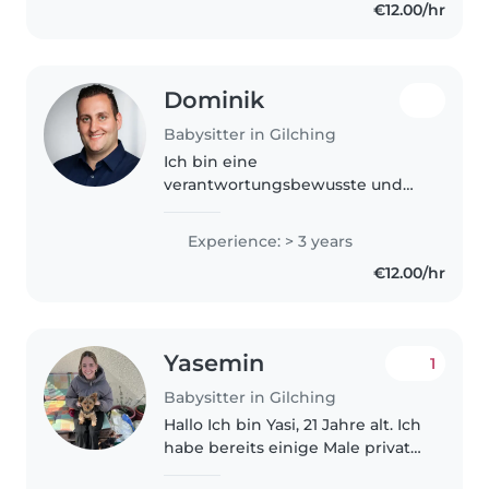
€12.00/hr
Dominik
Babysitter in Gilching
Ich bin eine
verantwortungsbewusste und
ruhige Betreuerin in ihren 20ern
mit 3 Jahren Erfahrung in der
Experience: > 3 years
Kinderbetreuung, insbesondere
€12.00/hr
mit Vorschulkindern,
Grundschülern und Teenagern...
Yasemin
1
Babysitter in Gilching
Hallo Ich bin Yasi, 21 Jahre alt. Ich
habe bereits einige Male privat
gebabysittet und war außerdem