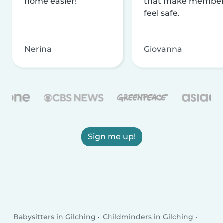
home easier!
that make membe
feel safe.
Nerina
Giovanna
Sign me up!
Babysitters in Gilching
Childminders in Gilching