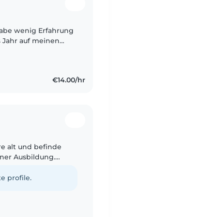
 habe wenig Erfahrung
s Jahr auf meinen
usine aufgepasst.
€14.00/hr
re alt und befinde
iner Ausbildung.
ch Erfahrungen im
hen..
e profile.