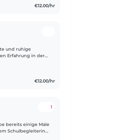
€12.00/hr
te und ruhige
ren Erfahrung in der
 Vorschulkindern,
€12.00/hr
1
habe bereits einige Male
em Schulbegleiterin
eistig behinderten