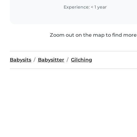
Kindern gearbeitet..
Experience: < 1 year
Zoom out on the map to find more 
Babysits
Babysitter
Gilching