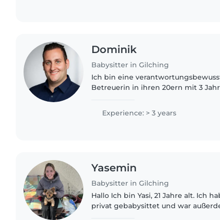
Dominik
Babysitter in Gilching
Ich bin eine verantwortungsbewuss
Betreuerin in ihren 20ern mit 3 Jah
Kinderbetreuung, insbesondere mit
Grundschülern und Teenagern...
Experience: > 3 years
Yasemin
Babysitter in Gilching
Hallo Ich bin Yasi, 21 Jahre alt. Ich 
privat gebabysittet und war außerd
an einer Förderschule, wo ich mit g