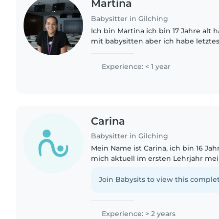
Martina
Babysitter in Gilching
Ich bin Martina ich bin 17 Jahre alt
mit babysitten aber ich habe letzte
kleinen Cousin und meine kleine Co
Experience: < 1 year
Carina
Babysitter in Gilching
Mein Name ist Carina, ich bin 16 Jah
mich aktuell im ersten Lehrjahr me
Schon seit vielen Jahren sammle i
Umgang mit Kindern unterschiedlic
Join Babysits to view this complet
Experience: > 2 years