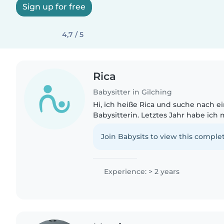
Sign up for free
4,7 / 5
Rica
Babysitter in Gilching
Hi, ich heiße Rica und suche nach 
Babysitterin. Letztes Jahr habe ich
Kindergarten BIV gemacht und dort 
Spielen, Vorlesen, Herumalbern..
Join Babysits to view this complet
Experience: > 2 years