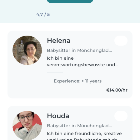
4,7 / 5
Helena
Babysitter in Mönchengladbach
Ich bin eine
verantwortungsbewusste und
hilfsbereite Person. Als Mutter
von zwei Erwachsenen Kindern
Experience: > 11 years
weiß ich, wie man auf die
€14.00/hr
Bedürfnisse von Kindern
eingeht. Ich liebe es, vorzulesen..
Houda
Babysitter in Mönchengladbach
Ich bin eine freundliche, kreative
und lustige Babysitterin mit drei