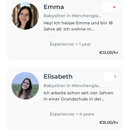
Emma
4
Babysitter in Mönchengladbach
Hey! Ich heisse Emma und bin 18
Jahre alt. Ich wohne in
Mönchengladbach bin aber
durch Bus und Bahn auch stets
Experience: > 1 year
mobil. Wenn Sie auf der Suche
€13.00/hr
nach einem Babysitter sind und
mehr über..
Elisabeth
1
Babysitter in Mönchengladbach
Ich arbeite schon seit vier Jahren
in einer Grundschule in der
Nachmittagsbetreuung und
studiere seit einem Jahr Soziale
Experience: > 4 years
Arbeit. 🥰 Ich habe auch ab und
€15.00/hr
zu gebabysittet und schon
öfters..