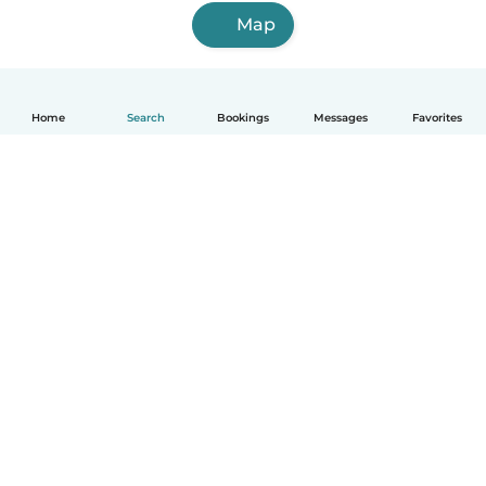
Map
Home
Search
Bookings
Messages
Favorites
English
How it works
Help
Terms & Privacy
Pricing
Company details
Babysits for Work
Community standards