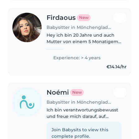
Firdaous
New
Babysitter in Mönchengladbach
Hey ich bin 20 Jahre und auch
Mutter von einem 5 Monatigem
Baby . Ich bin zurzeit fast immer
nur Zuhauses und würde gerne
Experience: > 4 years
einfach von Zuhause aus
€14.14/hr
Arbeiten. Ich mag sehr gerne
Kinder..
Noémi
New
Babysitter in Mönchengladbach
Ich bin verantwortungsbewusst
und freue mich darauf, auf
Kinder aufzupassen. Ich mag es,
vorzulesen und Spiele zu spielen.
Join Babysits to view this
Erfahrung mit Kindern im
complete profile.