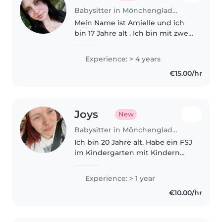
Babysitter in Mönchengladbach
Mein Name ist Amielle und ich
bin 17 Jahre alt . Ich bin mit zwei
deutlich jüngeren Geschwister
aufgewachsen und habe mich,
Experience: > 4 years
seit sie ein Baby sind, um sie
€15.00/hr
gekümmert. In der
weiterführenden..
Joys
New
Babysitter in Mönchengladbach
Ich bin 20 Jahre alt. Habe ein FSJ
im Kindergarten mit Kindern
zwischen 3-6 Jahren gemacht.
Anschließend war ich ein halbes
Experience: > 1 year
Jahr in der Kindertagesstätte
€10.00/hr
und hatte auch Kinder
zwischen..