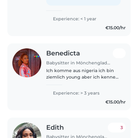
Vorschul- und Grundschulalter.
Ich..
Experience: < 1 year
€15.00/hr
Benedicta
Babysitter in Mönchengladbach
Ich komme aus nigeria ich bin
ziemlich young aber ich kenne
mich gut aus mit kinder
Experience: > 3 years
€15.00/hr
Edith
3
Babysitter in Mönchengladbach