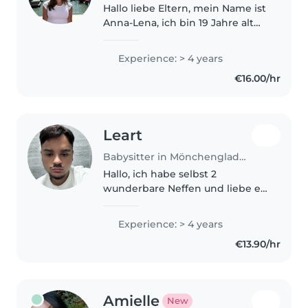
Hallo liebe Eltern, mein Name ist
Anna-Lena, ich bin 19 Jahre alt
und wohne in
Mönchengladbach
Experience: > 4 years
(Neuwerk/Bettrath). Ich biete
€16.00/hr
zuverlässige und liebevolle
Kinderbetreuung an. Durch
meine..
Leart
Babysitter in Mönchengladbach
Hallo, ich habe selbst 2
wunderbare Neffen und liebe es
auf die kleinen aufzupassen. Ich
bin sehr nett und geduldig und
Experience: > 4 years
mag es sehr, mich mit kleinen
€13.90/hr
Kindern zu befassen, da ich
selbst..
Amielle
New