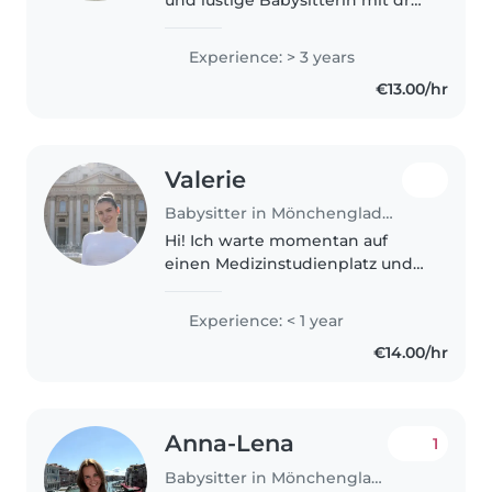
Jahren Erfahrung in der
Betreuung von Babys,
Experience: > 3 years
Kleinkindern und
€13.00/hr
Vorschulkindern. Ich spreche
fließend Deutsch und..
Valerie
Babysitter in Mönchengladbach
Hi! Ich warte momentan auf
einen Medizinstudienplatz und
suche daher einen Job in der
Kinderbetreuung. Während
Experience: < 1 year
meiner Schulzeit habe ich ein
€14.00/hr
Praktikum im Kindergarten
absolviert und..
Anna-Lena
1
Babysitter in Mönchengladbach