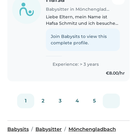
Babysitter in Mönchengladbach
Liebe Eltern, mein Name ist
Hafsa Schmitz und ich besuche
derzeit das Stiftische
Humanistische ich drei jüngere
Join Babysits to view this
Geschwister habe, konnte ich
complete profile.
schon früh wertvolle
Erfahrungen im Umgang..
Experience: > 3 years
€8.00/hr
1
2
3
4
5
Babysits
Babysitter
Mönchengladbach