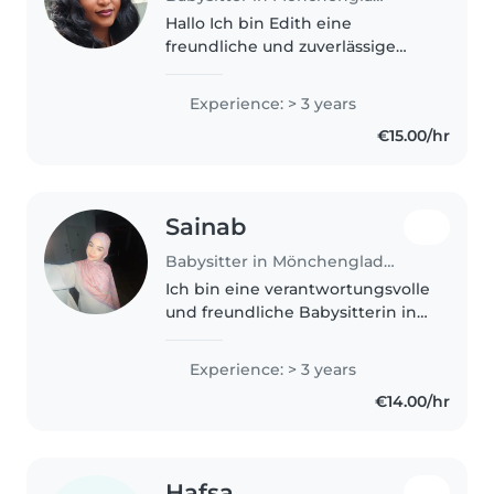
Hallo Ich bin Edith eine
freundliche und zuverlässige
Frau mit persönlicher Erfahrung
in der Kinderbetreuung da ich
Experience: > 3 years
selbst Mutter bin. Meine eigenen
€15.00/hr
Kinder sind inzwischen alt
genug..
Sainab
Babysitter in Mönchengladbach
Ich bin eine verantwortungsvolle
und freundliche Babysitterin in
meinen ersten Berufsjahren mit
3 Jahren Erfahrung in der
Experience: > 3 years
Betreuung. Meine
€14.00/hr
mehrsprachigen Fähigkeiten
(Deutsch, Englisch,..
Hafsa