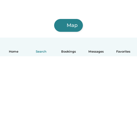
Map
Home
Search
Bookings
Messages
Favorites
English
How it works
Help
Terms & Privacy
Pricing
Company details
Babysits for Work
Community standards