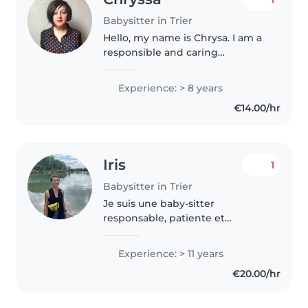
Babysitter in Trier
Hello, my name is Chrysa. I am a
responsible and caring
professional with training in
infant and child care, as well as a
Experience: > 8 years
degree in Nutrition. I have many
€14.00/hr
years of experience working..
Iris
1
Babysitter in Trier
Je suis une baby-sitter
responsable, patiente et
empathique avec 15 ans
d'expérience auprès d'enfants
Experience: > 11 years
de tous âges, des bébés aux
€20.00/hr
adolescents. Bien que je n'aie
pas de certification..