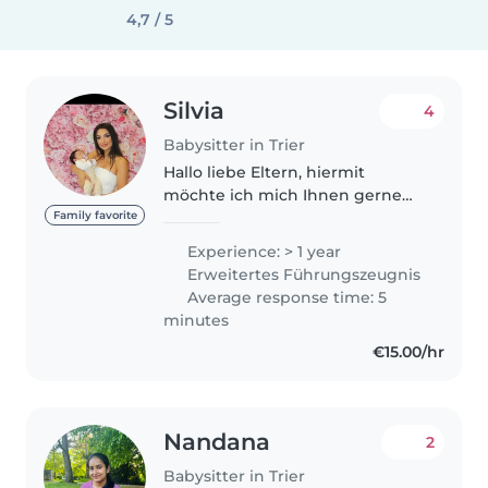
4,7 / 5
Silvia
4
Babysitter in Trier
Hallo liebe Eltern, hiermit
möchte ich mich Ihnen gerne
vorstellen. Mein Name ist Silvia
Family favorite
Borisova, ich bin 21 Jahre alt und
Experience: > 1 year
komme aus Bulgarien. Ich
Erweitertes Führungszeugnis
spreche folgende Sprachen:
Average response time: 5
Deutsch,..
minutes
€15.00/hr
Nandana
2
Babysitter in Trier