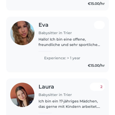
€15.00/hr
und hatte auch schon 2
Babysitter..
Eva
Babysitter in Trier
Hallo! Ich bin eine offene,
freundliche und sehr sportliche
Person, die viel Freude am
Umgang mit Kindern hat. Es
Experience: > 1 year
macht mir Spaß, Zeit mit ihnen
€15.00/hr
zu verbringen, gemeinsam zu
spielen,..
Laura
2
Babysitter in Trier
Ich bin ein 17-jähriges Mädchen,
das gerne mit Kindern arbeitet.
Obwohl ich noch keine