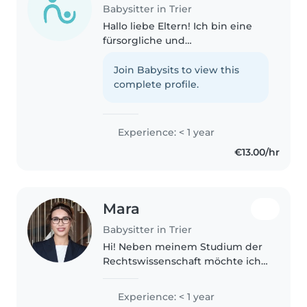
Babysitter in Trier
Hallo liebe Eltern! Ich bin eine
fürsorgliche und
verantwortungsvolle
Babysitterin mit Leidenschaft für
Join Babysits to view this
kreative Aktivitäten und Spiele.
complete profile.
Deutsch und Englisch spreche
ich fließend...
Experience: < 1 year
€13.00/hr
Mara
Babysitter in Trier
Hi! Neben meinem Studium der
Rechtswissenschaft möchte ich
gerne als Babysitter arbeiten. Ich
habe bereits einige Erfahrung
Experience: < 1 year
beim Babysitten meiner Cousins