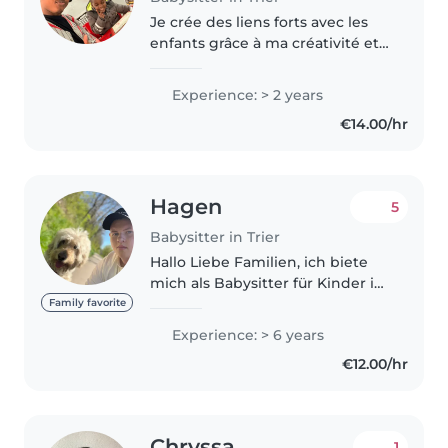
Je crée des liens forts avec les
enfants grâce à ma créativité et
mon sens de l'écoute. Avec 2 ans
d'expérience auprès d'enfants
Experience: > 2 years
d'âge různémat, je parle
€14.00/hr
allemand, anglais et français...
Hagen
5
Babysitter in Trier
Hallo Liebe Familien, ich biete
mich als Babysitter für Kinder im
Alter von 7 Monaten bis 14 Jahre
Family favorite
an. Kurz über mich: ich heiße
Experience: > 6 years
Hagen(m) & bin 23 Jahre alt. Ich
€12.00/hr
habe 4 1/2 Jahre..
Chryssa
1