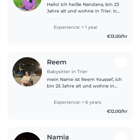
Hallo! Ich heiße Nandana, bin 23
Jahre alt und wohne in Trier. Ich
komme ursprünglich aus Indien
und bin als Au-pair nach
Experience: > 1 year
Deutschland gekommen.
€13.00/hr
Während meiner Zeit als Au-pair
in Trier-Feyen..
Reem
Babysitter in Trier
mein Name ist Reem Youssef, ich
bin 25 Jahre alt und wohne in
Trier (Rheinland-Pfalz). Ich
spreche Arabisch, Englisch,
Experience: > 6 years
Ungarisch und Deutsch auf B1-
€12.00/hr
Niveau. Ich liebe es, Zeit mit..
Namia