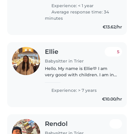
Berufserfahrung als Babysitterin
Experience: < 1 year
habe, bin ich kreativ, fürsorglich
Average response time: 34
und freundlich im Umgang..
minutes
€13.62/hr
Ellie
5
Babysitter in Trier
Hello. My name is Ellie🫶 I am
very good with children. I am in
Trier for another two weeks, if
you need my assistance please
Experience: > 7 years
reach out🫶
€10.00/hr
Rendol
Babysitter in Trier