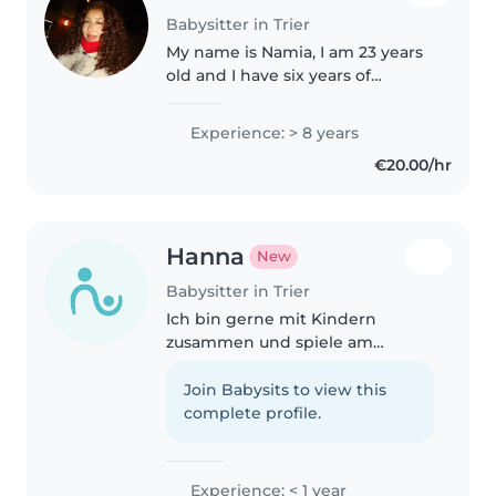
Babysitter in Trier
My name is Namia, I am 23 years
old and I have six years of
experience working with people
with disabilities at the
Experience: > 8 years
Johanniter. I have also been
€20.00/hr
babysitting for five years and
have..
Hanna
New
Babysitter in Trier
Ich bin gerne mit Kindern
zusammen und spiele am
liebsten mit ihnen oder lese
ihnen etwas vor. Ich kann auch
Join Babysits to view this
singen, malen und basteln –
complete profile.
immer mit viel Geduld und Spaß.
Für Familien..
Experience: < 1 year