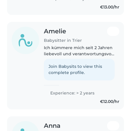
€13.00/hr
Amelie
Babysitter in Trier
Ich kümmere mich seit 2 Jahren
liebevoll und verantwortungsvoll
um Kleinkinder, organisiere
kreative Spiele und bereite
Join Babysits to view this
einfache Bastelprojekte vor. Mit
complete profile.
meiner ersten-Hilfe-Ausbildung..
Experience: > 2 years
€12.00/hr
Anna