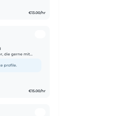
€13.00/hr
d
r, die gerne mit
e Erfahrung mit
abys,..
e profile.
€15.00/hr