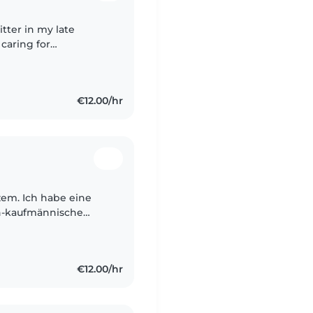
itter in my late
caring for
en. I hold a
.
€12.00/hr
h-kaufmännische
he derzeit eine
€12.00/hr