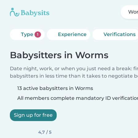
Wo
Type
Experience
Verifications
1
Babysitters in Worms
Date night, work, or when you just need a break: f
babysitters in less time than it takes to negotiate 
13 active babysitters in Worms
All members complete mandatory ID verificatio
Sign up for free
4,7 / 5