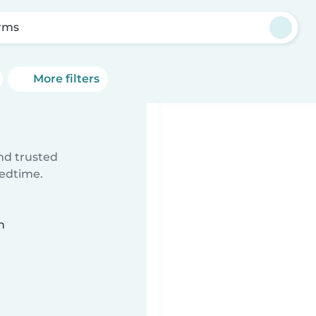
rms
More filters
ind trusted
bedtime.
n