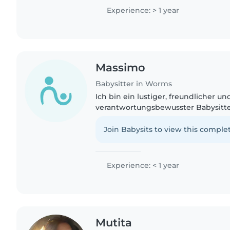
Erfahrung durch Kinder..
Experience: > 1 year
Massimo
Babysitter in Worms
Ich bin ein lustiger, freundlicher un
verantwortungsbewusster Babysitte
Kindern spielt und bastelt. Ich hab
Kleinkindern, Vorschulkindern und B
Join Babysits to view this complet
Experience: < 1 year
Mutita