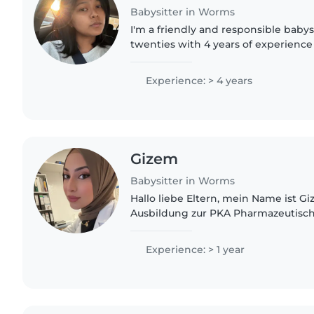
Babysitter in Worms
I'm a friendly and responsible babys
twenties with 4 years of experience 
preschoolers and school-aged childr
Bachelor's degree and am certified.
Experience: > 4 years
Gizem
Babysitter in Worms
Hallo liebe Eltern, mein Name ist Gizem. Ich habe eine
Ausbildung zur PKA Pharmazeutisc
Angestellte abgeschlossen und mac
Weiterbildung. Aktuell bin..
Experience: > 1 year