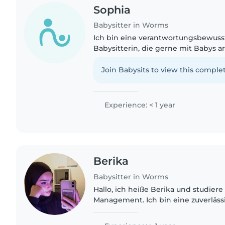
Sophia
Babysitter in Worms
Ich bin eine verantwortungsbewuss
Babysitterin, die gerne mit Babys ar
geduldig und liebe es, Kindern vor
zu basteln. Ich bin auch..
Join Babysits to view this complet
Experience: < 1 year
Berika
Babysitter in Worms
Hallo, ich heiße Berika und studiere
Management. Ich bin eine zuverläss
Person, die gerne Zeit mit Kindern 
es Spaß, mit Kindern..