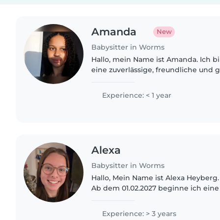
Amanda
New
Babysitter in Worms
Hallo, mein Name ist Amanda. Ich bi
eine zuverlässige, freundliche und 
Umgang mit Kindern macht mir viel
verbringe gerne Zeit..
Experience: < 1 year
Alexa
Babysitter in Worms
Hallo, Mein Name ist Alexa Heyberg. Ich bin 19 Jahre alt.
Ab dem 01.02.2027 beginne ich eine
Pflegefachfrau mit Vertiefung Pädiatrie. A
20.07.2026 beginne ich..
Experience: > 3 years