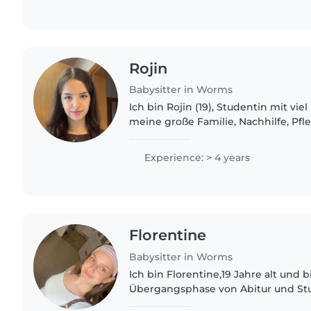
Rojin
Babysitter in Worms
Ich bin Rojin (19), Studentin mit vie
meine große Familie, Nachhilfe, Pfl
Fußball-Schiedsrichterin habe ich e
Kindern jeder..
Experience: > 4 years
Florentine
Babysitter in Worms
Ich bin Florentine,19 Jahre alt und 
Übergangsphase von Abitur und St
ich sehr gerne einen Babysitter Jo