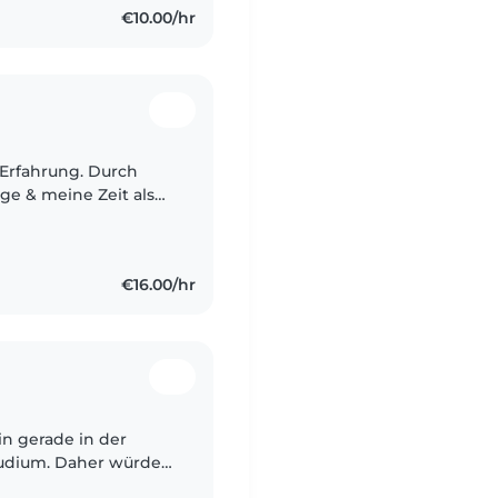
€10.00/hr
l Erfahrung. Durch
ege & meine Zeit als
inen super Draht zu
€16.00/hr
bin gerade in der
udium. Daher würde
b beginnen. Ich habe