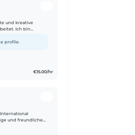
te und kreative
beitet. Ich bin
zulesen und mit ihnen
e profile.
€15.00/hr
 International
ige und freundliche
verbringt. Mir macht