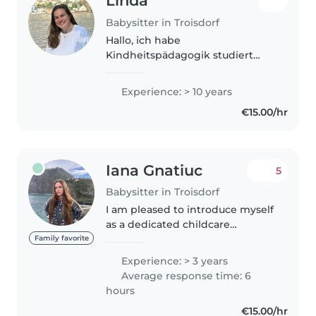
Linda
Babysitter in Troisdorf
Hallo, ich habe
Kindheitspädagogik studiert
und arbeite als Erzieherin mit
viel Freude und Erfahrung im
Experience: > 10 years
Umgang mit Kindern. Gerne
€15.00/hr
biete ich vor allem abends und
am Wochenende
gelegentliches..
Iana Gnatiuc
5
Babysitter in Troisdorf
I am pleased to introduce myself
as a dedicated childcare
provider. With my experience
Family favorite
working in different
Experience: > 3 years
environments such as hotel
Average response time: 6
childcare and playground, I
hours
improved my ability..
€15.00/hr