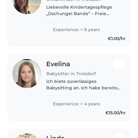
Liebevolle Kindertagespflege
„Dschungel Bande“ – Freie
Betreuungsplätze 🌿 Sie suchen
eine liebevolle und zuverlässige
Experience: > 9 years
Betreuung für Ihr Kind? Dann
€1.00/hr
sind Sie bei der
Kindertagespflege..
Evelina
Babysitter in Troisdorf
ich biete zuverlässiges
Babysitting an. Ich habe bereits
viel Erfahrung, da ich eine 6-
jährige kleine Schwester habe,
Experience: > 4 years
um die ich mich regelmäßig
€15.00/hr
kümmere und dadurch den
verantwortungsvollen..