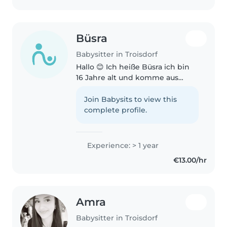
Büsra
Babysitter in Troisdorf
Hallo 😊 Ich heiße Büsra ich bin
16 Jahre alt und komme aus
Troisdorf. Ich bin zuverlässig,
freundlich und gehe sehr
Join Babysits to view this
liebevoll mit Kindern um. Durch
complete profile.
meine ruhige und geduldige Art
fühlen..
Experience: > 1 year
€13.00/hr
Amra
Babysitter in Troisdorf