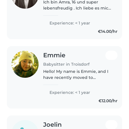
Ich bin Amra, 16 und super
lebensfreudig . Ich liebe es mich
um Kinder zu kümmern und
mich um sie zu sorgen da ich
Experience: < 1 year
selber mit 4 Geschwistern
€14.00/hr
aufgewachsen bin.
Emmie
Babysitter in Troisdorf
Hello! My name is Emmie, and I
have recently moved to
Germany from Melbourne,
Australia. While my German is
Experience: < 1 year
still improving, I offer babysitting
€12.00/hr
services to families who are
interested..
Joelin