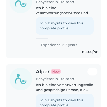
Babysitter in Troisdorf
Ich bin eine
verantwortungsbewusste und
einfühlsame Babysitterin mit 2
Jahren Erfahrung in der
Join Babysits to view this
Betreuung von Vorschulkindern,
complete profile.
Grundschulkindern und
Kleinkindern. Ich liebe es, mit..
Experience: > 2 years
€15.00/hr
Alper
New
Babysitter in Troisdorf
Ich bin eine verantwortungsvolle
und gesprächige Person, die
gerne mit Kleinkindern spielt
und ihnen kreativ mit Malen und
Join Babysits to view this
Spielen begegnet. Ich bin zwar
complete profile.