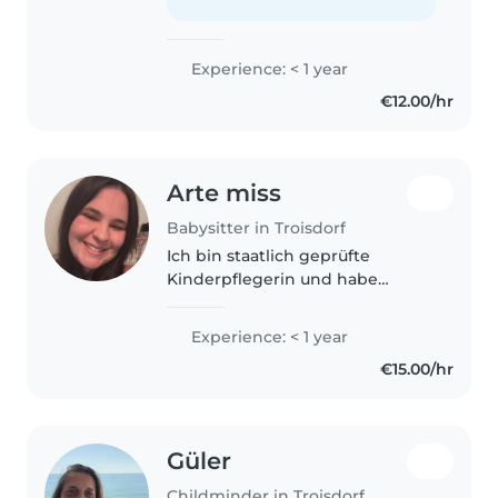
noch in der Schule, aber bereits..
Experience: < 1 year
€12.00/hr
Arte miss
Babysitter in Troisdorf
Ich bin staatlich geprüfte
Kinderpflegerin und habe
bereits praktische Erfahrungen
in verschiedenen
Experience: < 1 year
Kindertagesstätten sowie in der
€15.00/hr
U3-Betreuung gesammelt.
Durch meine Ausbildung
konnte..
Güler
Childminder in Troisdorf