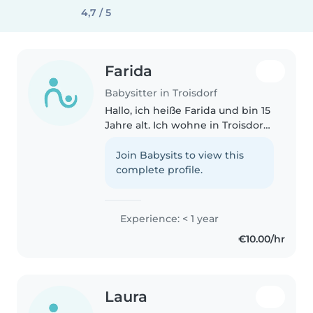
4,7 / 5
Farida
Babysitter in Troisdorf
Hallo, ich heiße Farida und bin 15
Jahre alt. Ich wohne in Troisdorf.
Ich liebe Kinder sehr und
kümmere mich gerne um sie.
Join Babysits to view this
Ich habe Erfahrung mit Kindern
complete profile.
in meiner Familie. Ich spiele..
Experience: < 1 year
€10.00/hr
Laura