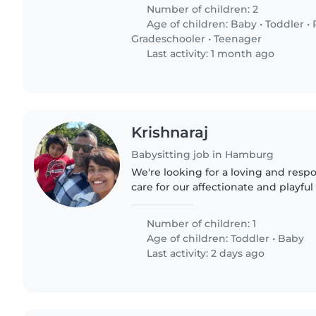
Number of children: 2
Age of children:
Baby
•
Toddler
•
Gradeschooler
•
Teenager
Last activity: 1 month ago
Krishnaraj
Babysitting job in Hamburg
We're looking for a loving and respo
care for our affectionate and playfu
Our little one is friendly and full of
someone..
Number of children: 1
Age of children:
Toddler
•
Baby
Last activity: 2 days ago