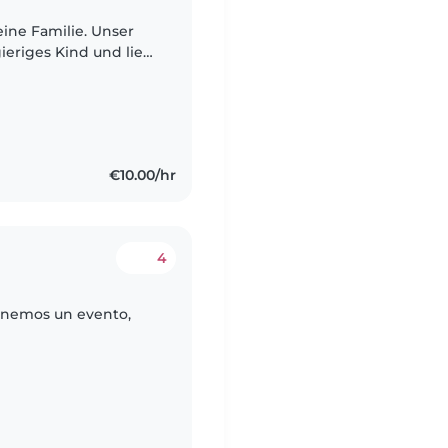
eine Familie. Unser
ieriges Kind und liebt
außen zu verbringen.
€10.00/hr
4
tenemos un evento,