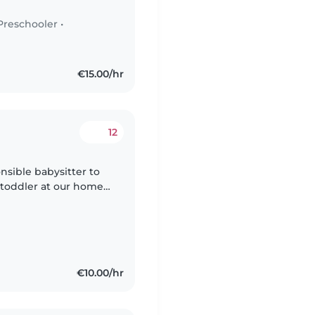
Preschooler
•
€15.00/hr
12
nsible babysitter to
l toddler at our home.
 energy, and we'd love
€10.00/hr