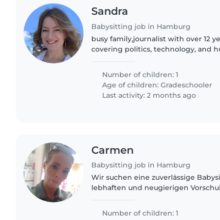
Sandra
Babysitting job in Hamburg
busy family,journalist with over 12 y
covering politics, technology, and
for in-depth investigative reporting
storytelling..
Number of children: 1
Age of children:
Gradeschooler
Last activity: 2 months ago
Carmen
Babysitting job in Hamburg
Wir suchen eine zuverlässige Babysi
lebhaften und neugierigen Vorschul
freundlich und voller Energie, also s
Betreuungsperson geduldig..
Number of children: 1