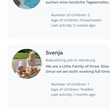
suchen eine herzliche Tagesmutter,
energiegeladenen, neugierigen und
uns betreuen kann.
Number of children: 2
Age of children:
Preschooler
Last activity: 2 weeks ago
Svenja
Babysitting job in Hamburg
We are a Little Family of three. Elisa i
Since we are both working full ti
help with Elisa.
Number of children: 1
Age of children:
Toddler
Last activity: 1 month ago