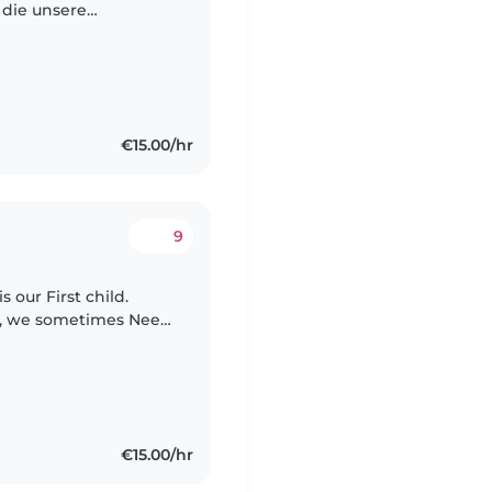
 die unsere
 kreativen Kinder bei
€15.00/hr
9
s our First child.
me, we sometimes Need
€15.00/hr