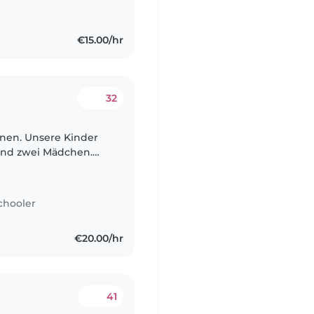
€15.00/hr
32
onen. Unsere Kinder
e und zwei Mädchen.
t mein Mann und ich
chooler
€20.00/hr
41