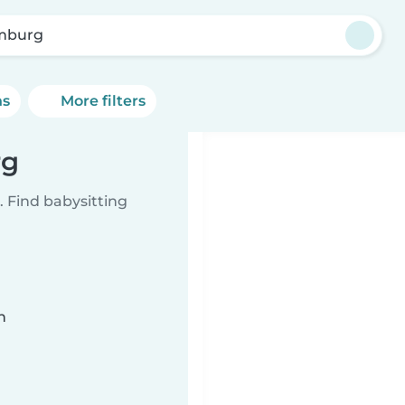
mburg
ns
More filters
rg
 Find babysitting
n