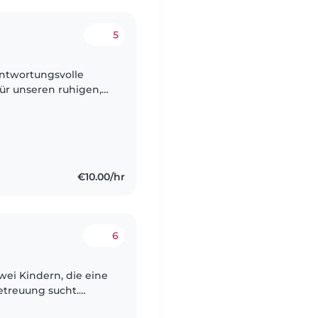
5
antwortungsvolle
für unseren ruhigen,
inkind. Unser Zuhause
€10.00/hr
6
wei Kindern, die eine
etreuung sucht.