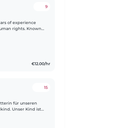
9
ears of experience
 human rights. Known
 and clear, compelling
€12.00/hr
15
tterin für unseren
kind. Unser Kind ist
ollte die