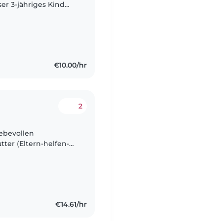
er 3-jähriges Kind
Wir brauchen
€10.00/hr
2
iebevollen
ter (Eltern-helfen-
rigen,
 Vorschulkind..
€14.61/hr