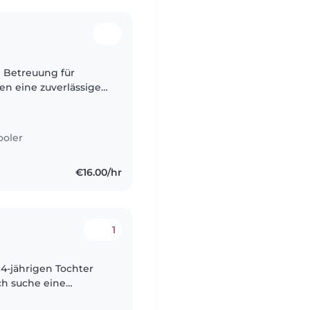
e Betreuung für
gen eine zuverlässige
r, die sich mit
ooler
€16.00/hr
1
 4-jährigen Tochter
ch suche eine
twortungsbewusste