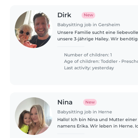
Dirk
New
Babysitting job in Gersheim
Unsere Familie sucht eine liebevoll
unsere 3-jährige Hailey. Wir benöti
Babysitterin, Nanny oder Tagesmutte
Haustieren auskennt und..
Number of children: 1
Age of children:
Toddler
•
Presch
Last activity: yesterday
Nina
New
Babysitting job in Herne
Hallo! Ich bin Nina und Mutter einer
namens Erika. Wir leben in Herne. I
liebevolle, zuverlässige und veran