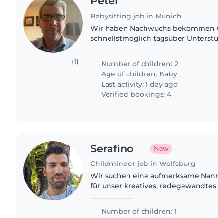
Peter
Babysitting job in Munich
Wir haben Nachwuchs bekommen 
schnellstmöglich tagsüber Unterstü
Bruder (2,5 Jahre) da meine Frau si
Neugeborene kümmern muss. Wir h
(1)
Number of children: 2
Age of children:
Baby
Last activity: 1 day ago
Verified bookings: 4
Serafino
New
Childminder job in Wolfsburg
Wir suchen eine aufmerksame Nann
für unser kreatives, redegewandtes
Vorschulkind. Zuverlässige Betreuu
gewünscht. Bei Interesse..
Number of children: 1