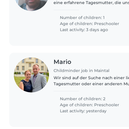
eine erfahrene Tagesmutter, die uns
mit Sprachstörung betreuen kann. 
jemanden, der sich mit..
Number of children: 1
Age of children:
Preschooler
Last activity: 3 days ago
Mario
Childminder job in Maintal
Wir sind auf der Suche nach einer l
Tagesmutter oder einer anderen Mut
Eltern), die sich um unseren neugie
energiegeladenen und gesprächigen
Number of children: 2
Age of children:
Preschooler
Last activity: yesterday