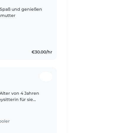
 Spaß und genießen
smutter
€30.00/hr
Alter von 4 Jahren
itterin für sie
ooler