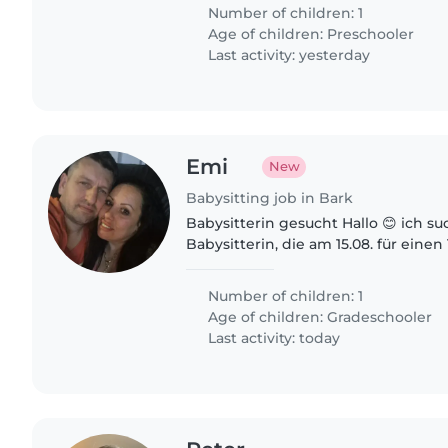
Betreuung für Erika, zunächst..
Number of children: 1
Age of children:
Preschooler
Last activity: yesterday
Emi
New
Babysitting job in Bark
Babysitterin gesucht Hallo 😊 ich suche eine zuverlässige
Babysitterin, die am 15.08. für einen
jährige Tochter aufpassen kann. 🕗 Zeit: 8:00 bis 15:00 Uhr
📍 Ort: Bockhorn..
Number of children: 1
Age of children:
Gradeschooler
Last activity: today