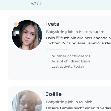
4,7 / 5
Iveta
Babysitting job in Kaiserslautern
Hallo 👋🌸 Ich bin alleinerziehende
Tochter. Wir sind eine liebevolle kl
suchen eine zuverlässige, herzliche 
Geduld und Freude..
Number of children: 1
Age of children:
Baby
Last activity: today
Joëlle
Babysitting job in Munich
Unsere Familie sucht einen zuverläs