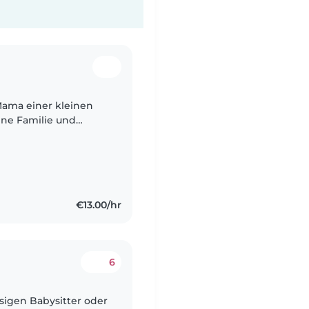
 Mama einer kleinen
eine Familie und
Person, die sich mit
€13.00/hr
6
sigen Babysitter oder