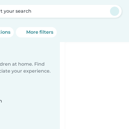
rt your search
tions
More filters
ildren at home. Find
ciate your experience.
n