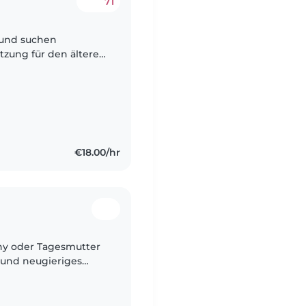
71
und suchen
tzung für den älteren
ch um das
aben ein..
€18.00/hr
y oder Tagesmutter
 und neugieriges
ng bei uns zu Hause