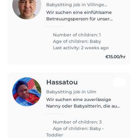
Babysitting job in Villingen-Schwenningen
Wir suchen eine einfühlsame
Betreuungsperson für unser
neugieriges und ruhiges Baby.
Sie sollten geduldig und
Number of children: 1
zuverlässig sein.
Age of children:
Baby
Last activity: 2 weeks ago
€15.00/hr
Hassatou
Babysitting job in Ulm
Wir suchen eine zuverlässige
Nanny oder Babysitterin, die auf
unsere drei energiegeladenen,
sportlichen und intelligenten
Number of children: 3
Kinder im Baby- und
Age of children:
Baby
•
Kleinkindalter aufpasst.
Toddler