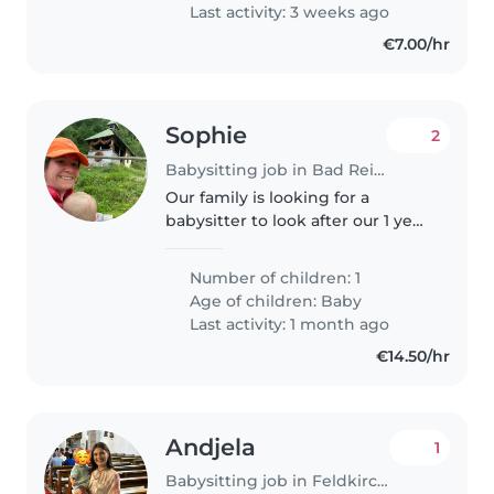
Vertrauen und..
Last activity: 3 weeks ago
€7.00/hr
Sophie
2
Babysitting job in Bad Reichenhall
Our family is looking for a
babysitter to look after our 1 year
old daughter. She is a bundle of
energy and really benefits from
Number of children: 1
a lot of time outdoors. We are
Age of children:
Baby
looking for a trustworthy..
Last activity: 1 month ago
€14.50/hr
Andjela
1
Babysitting job in Feldkirchen