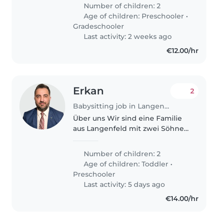
moved to Germany so they don't
Number of children: 2
speak German right now, but
Age of children:
Preschooler
•
willing to learn quickly.
Gradeschooler
Last activity: 2 weeks ago
€12.00/hr
Erkan
2
Babysitting job in Langenfeld
Über uns Wir sind eine Familie
aus Langenfeld mit zwei Söhnen
(1,5 und 3 Jahre). Die Mutter
arbeitet selbstständig im
Number of children: 2
Homeoffice. Wir suchen zeitnah
Age of children:
Toddler
•
eine zuverlässige, herzliche und..
Preschooler
Last activity: 5 days ago
€14.00/hr