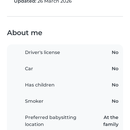
Updated:
26 March 2026
About me
Driver's license
No
Car
No
Has children
No
Smoker
No
Preferred babysitting
At the
location
family