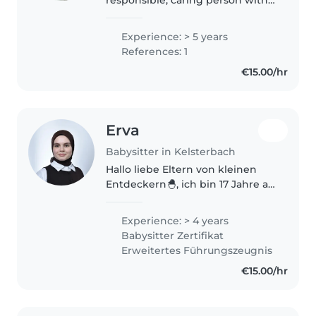
experience looking after
children of different ages. I love
Experience: > 5 years
spending time with them,
References: 1
helping them with their
€15.00/hr
homework..
Erva
Babysitter in Kelsterbach
Hallo liebe Eltern von kleinen
Entdeckern🐣, ich bin 17 Jahre alt
und habe durch meine Rolle als
Tante von klein auf viel
Experience: > 4 years
Erfahrung mit Kindern
Babysitter Zertifikat
gesammelt. Seit meinem 8.
Erweitertes Führungszeugnis
Lebensjahr..
€15.00/hr