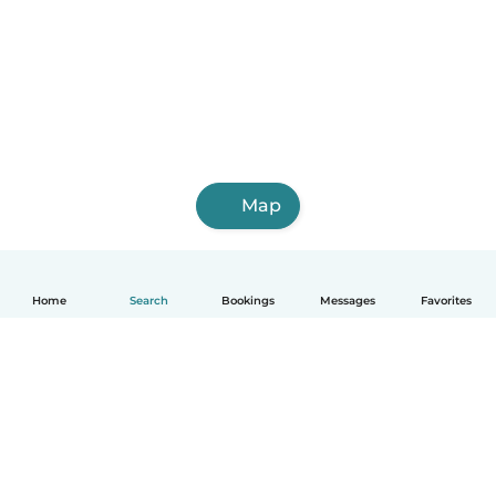
Map
Home
Search
Bookings
Messages
Favorites
English
How it works
Help
Terms & Privacy
Pricing