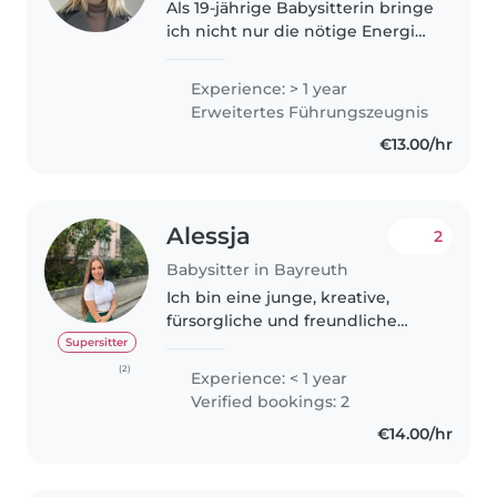
Als 19-jährige Babysitterin bringe
ich nicht nur die nötige Energie
und Freude am Umgang mit
Kindern mit, sondern auch ein
Experience: > 1 year
hohes Maß an Zuverlässigkeit
Erweitertes Führungszeugnis
und praktischer Erfahrung.
€13.00/hr
Durch..
Alessja
2
Babysitter in Bayreuth
Ich bin eine junge, kreative,
fürsorgliche und freundliche
Betreuerin, die gerne mit
Supersitter
Kindern arbeitet. Ich habe
(2)
Experience: < 1 year
Erfahrung mit Kindern im Alter
Verified bookings: 2
von 2 bis 14 Jahren und bin
€14.00/hr
Erste-Hilfe-zertifiziert...