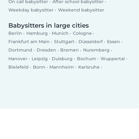
On call babysitter
After school babysitter
Weekday babysitter
Weekend babysitter
Babysitters in large cities
Berlin
Hamburg
Munich
Cologne
Frankfurt am Main
Stuttgart
Düsseldorf
Essen
Dortmund
Dresden
Bremen
Nuremberg
Hanover
Leipzig
Duisburg
Bochum
Wuppertal
Bielefeld
Bonn
Mannheim
Karlsruhe
Wiesbaden
Münster
Gelsenkirchen
Aachen
Mönchengladbach
Augsburg
Chemnitz
Kiel
Braunschweig
Krefeld
Halle
Magdeburg
Oberhausen
Mainz
Freiburg im Breisgau
Erfurt
Lübeck
Hagen (Nordrhein-Westfalen)
Rostock