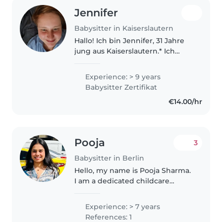
Jennifer
Babysitter in Kaiserslautern
Hallo! Ich bin Jennifer, 31 Jahre
jung aus Kaiserslautern.* Ich
habe den zertifizierten
Babysitterkurs und einen Erste-
Experience: > 9 years
Hilfe-Kurs am Kind erfolgreich
Babysitter Zertifikat
abgeschlossen. Zuhause wartet..
€14.00/hr
Pooja
3
Babysitter in Berlin
Hello, my name is Pooja Sharma.
I am a dedicated childcare
professional with over 7 years of
experience caring for infants,
Experience: > 7 years
toddlers, preschool, and school-
References: 1