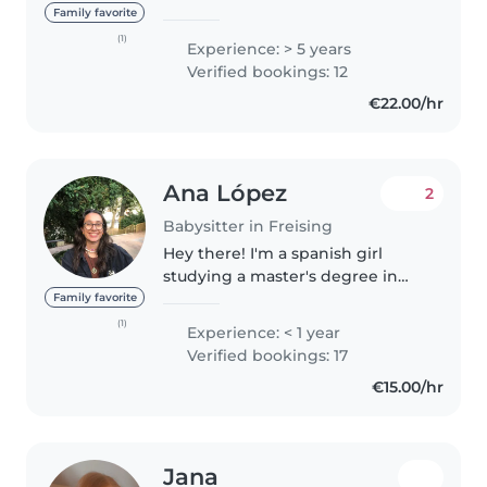
18. Lebensjahr arbeite ich
Family favorite
regelmäßig als Babysitterin mit
(1)
Experience: > 5 years
Kindern im Alter von 4 Monaten
Verified bookings: 12
bis 7 Jahren und konnte..
€22.00/hr
Ana López
2
Babysitter in Freising
Hey there! I'm a spanish girl
studying a master's degree in
Freising. Spanish is my mother
Family favorite
tongue, but I can also speak
(1)
Experience: < 1 year
fluent English and Portuguese,
Verified bookings: 17
and a bit of German as well...
€15.00/hr
Jana