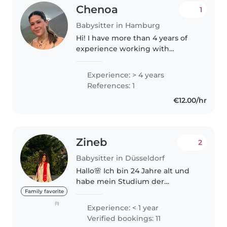
Chenoa
1
Babysitter in Hamburg
Hi! I have more than 4 years of
experience working with
children of different ages. I love
creating fun, creative and
Experience: > 4 years
educational activities. I've also
References: 1
taught English and worked as..
€12.00/hr
Zineb
2
Babysitter in Düsseldorf
Hallo🌸 Ich bin 24 Jahre alt und
habe mein Studium der
Allgemeinmedizin
Family favorite
abgeschlossen. Derzeit lebe ich
(1)
Experience: < 1 year
in Deutschland, um die Sprache
Verified bookings: 11
zu lernen und mich auf meine