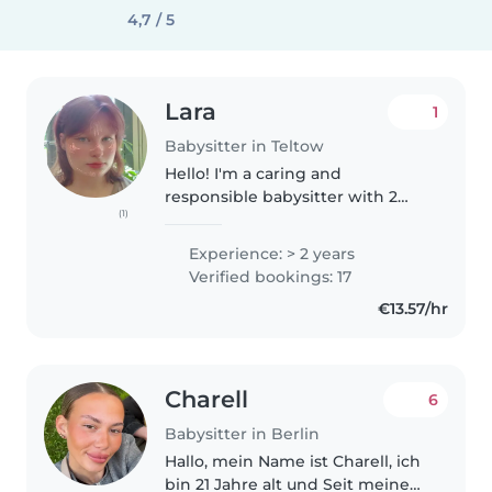
4,7 / 5
Lara
1
Babysitter in Teltow
Hello! I'm a caring and
responsible babysitter with 2
(1)
years of experience looking after
toddlers, preschoolers, and
Experience: > 2 years
school-aged children. I'm
Verified bookings: 17
comfortable with pets and can
€13.57/hr
help with..
Charell
6
Babysitter in Berlin
Hallo, mein Name ist Charell, ich
bin 21 Jahre alt und Seit meinem