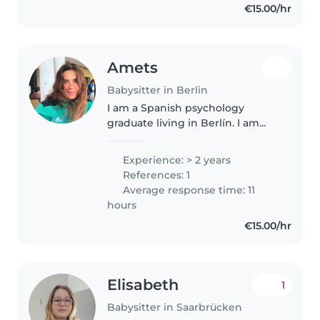
€15.00/hr
zukünftige Tätigkeit..
Amets
Babysitter in Berlin
I am a Spanish psychology
graduate living in Berlín. I am
Basque and have an English
mother, so I can speak 4
Experience: > 2 years
languages fluently: Spanish,
References: 1
English, Basque and Catalan. I
Average response time: 11
have a leisure..
hours
€15.00/hr
Elisabeth
1
Babysitter in Saarbrücken