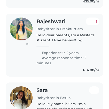
€15.00/hr
gesammelt...
Rajeshwari
1
Babysitter in Frankfurt am Main
Hello dear parents, I'm a Master's
student. I love babysitting
(1)
because I truly enjoy spending
time with children, playing with
Experience: > 2 years
them, and creating a safe, happy
Average response time: 2
environment. I have..
minutes
€14.00/hr
Sara
Babysitter in Berlin
Hello! My name is Sara. I'm a
responsible, caring person with