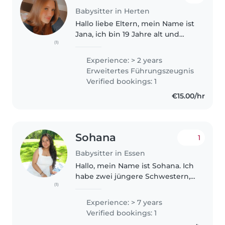
Babysitter in Herten
Hallo liebe Eltern, mein Name ist
Jana, ich bin 19 Jahre alt und
(1)
mache aktuell ein freiwilliges
soziales Jahr in einer
Experience: > 2 years
Kindertagesstätte. Dort arbeite
Erweitertes Führungszeugnis
ich viel im U3-Bereich und habe..
Verified bookings: 1
€15.00/hr
Sohana
1
Babysitter in Essen
Hallo, mein Name ist Sohana. Ich
habe zwei jüngere Schwestern,
(1)
auf die ich seit ihrer Geburt
regelmäßig aufgepasst habe.
Experience: > 7 years
Dadurch habe ich viel Erfahrung
Verified bookings: 1
im Umgang mit Kindern