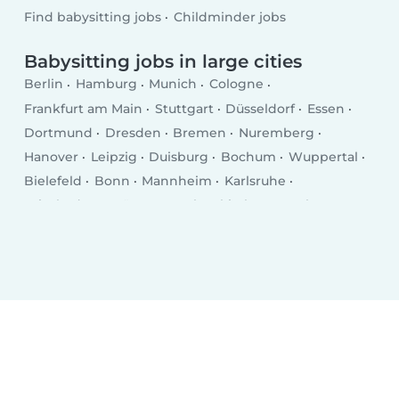
Find babysitting jobs
Childminder jobs
Babysitting jobs in large cities
Berlin
Hamburg
Munich
Cologne
Frankfurt am Main
Stuttgart
Düsseldorf
Essen
Dortmund
Dresden
Bremen
Nuremberg
Hanover
Leipzig
Duisburg
Bochum
Wuppertal
Bielefeld
Bonn
Mannheim
Karlsruhe
Wiesbaden
Münster
Gelsenkirchen
Aachen
Mönchengladbach
Augsburg
Chemnitz
Kiel
Braunschweig
Krefeld
Halle
Magdeburg
Oberhausen
Mainz
Freiburg im Breisgau
Erfurt
Lübeck
Hagen (Nordrhein-Westfalen)
Rostock