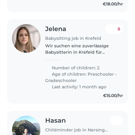
€18.00/hr
Jelena
8
Babysitting job in Krefeld
Wir suchen eine zuverlässige
Babysitterin in Krefeld für
flexible Unterstützung. Bei
Bedarf (einige Male im Monat)
Number of children: 2
morgens: ein Kind in den
Age of children:
Preschooler
•
Kindergarten bringen ein Kind
Gradeschooler
zur Schule..
Last activity: 1 month ago
€15.00/hr
Hasan
Childminder job in Nersingen