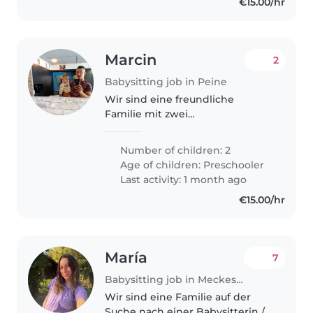
€15.00/hr
Marcin
2
Babysitting job in Peine
Wir sind eine freundliche
Familie mit zwei
Vorschulkindern, die eine
zuverlässige und einfühlsame
Number of children: 2
Babysitterin oder einen
Age of children:
Preschooler
Babysitter sucht, die/der sich mit
Last activity: 1 month ago
unseren Haustieren und..
€15.00/hr
María
7
Babysitting job in Meckesheim
Wir sind eine Familie auf der
Suche nach einer Babysitterin /