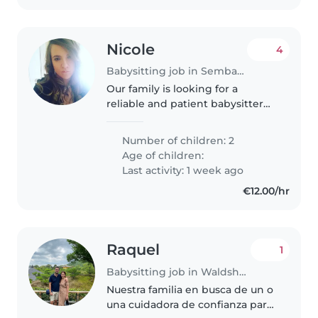
Nicole
4
Babysitting job in Sembach
Our family is looking for a
reliable and patient babysitter
who can care for our two
children in our home. We need
Number of children: 2
someone who is comfortable
Age of children:
with pets and can assist with
Last activity: 1 week ago
meal preparation...
€12.00/hr
Raquel
1
Babysitting job in Waldshut-Tiengen
Nuestra familia en busca de un o
una cuidadora de confianza para