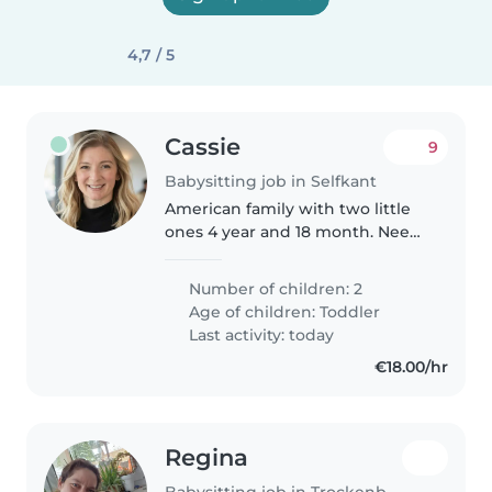
4,7 / 5
Cassie
9
Babysitting job in Selfkant
American family with two little
ones 4 year and 18 month. Need
someone responsible and calm.
Number of children: 2
Age of children:
Toddler
Last activity: today
€18.00/hr
Regina
Babysitting job in Trockenborn-Wolfersdorf