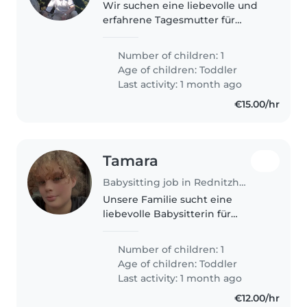
Wir suchen eine liebevolle und
erfahrene Tagesmutter für
unseren ruhigen, intelligenten
und energiegeladenen Kleinen.
Number of children: 1
Er ist ein neugieriges Kind, das
Age of children:
Toddler
immer bereit ist, Neues zu
Last activity: 1 month ago
entdecken...
€15.00/hr
Tamara
Babysitting job in Rednitzhembach
Unsere Familie sucht eine
liebevolle Babysitterin für
unseren lebhaften und
neugierigen Kleinen. Er ist voller
Number of children: 1
Energie und immer bereit für
Age of children:
Toddler
Abenteuer! Wir freuen uns auf
Last activity: 1 month ago
eine zuverlässige..
€12.00/hr