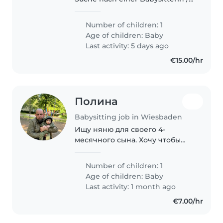
einem Babysitter oder einer
Betreuungskraft für unser Baby.
Number of children: 1
Unser Kleines ist lustig,
Age of children:
Baby
neugierig und liebevoll. Wir
Last activity: 5 days ago
brauchen..
€15.00/hr
Полина
Babysitting job in Wiesbaden
Ищу няню для своего 4-
месячного сына. Хочу чтобы
няня приходила около 3 раз в
неделю с ночевкой. Мы
Number of children: 1
украинская семья, очень
Age of children:
Baby
приветливые, были бы рады
Last activity: 1 month ago
если бы няня могла говорить
€7.00/hr
по..