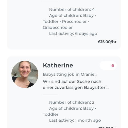
nuestros 6 hijos, desde bebés
hasta niños en edad escolar. Son
Number of children: 4
niños energéticos, curiosos y
Age of children:
Baby
•
amistosos. Preferimos..
Toddler
•
Preschooler
•
Gradeschooler
Last activity: 6 days ago
€15.00/hr
Katherine
6
Babysitting job in Oranienburg
Wir sind auf der Suche nach
einer zuverlässigen Babysitterin,
die sich um unsere zwei Kinder
kümmert – einen Baby und
Number of children: 2
einen Kleinkind. Unsere Kinder
Age of children:
Baby
•
sind freundlich, sportlich und..
Toddler
Last activity: 1 month ago