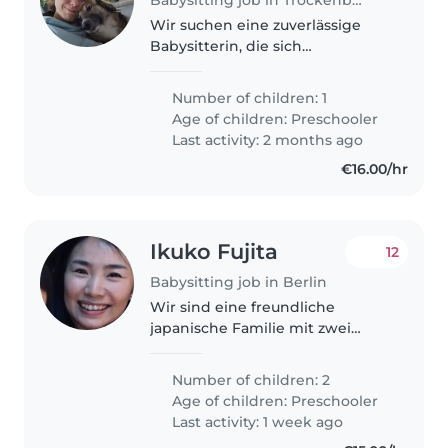
Wir suchen eine zuverlässige
Babysitterin, die sich
hauptsächlich um unser
lebhaftes, sportliches und
Number of children: 1
gesprächiges Vorschulkind
Age of children:
Preschooler
kümmert. Unser Kind hat ADHS,
Last activity: 2 months ago
daher ist Erfahrung mit..
€16.00/hr
Ikuko Fujita
12
Babysitting job in Berlin
Wir sind eine freundliche
japanische Familie mit zwei
aufgeweckten Jungen im Alter
von 6 und 4 Jahren und leben in
Number of children: 2
Berlin. Unsere Kinder besuchen
Age of children:
Preschooler
eine lokale Kita und sprechen
Last activity: 1 week ago
sowohl..