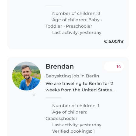
mit unseren beiden älteren
Kindern verbringt, sie ggf. zu
Number of children: 3
Nachmittagsaktivitäten bringt
Age of children:
Baby
•
bzw. von dort abholt. Wenn..
Toddler
•
Preschooler
Last activity: yesterday
€15.00/hr
Brendan
14
Babysitting job in Berlin
We are traveling to Berlin for 2
weeks from the United States.
(1)
Our son, Oscar, is 7 years old. He's
a very energetic, smart and
Number of children: 1
funny kid. We're looking for
Age of children:
someone who speaks English..
Gradeschooler
Last activity: yesterday
Verified bookings: 1