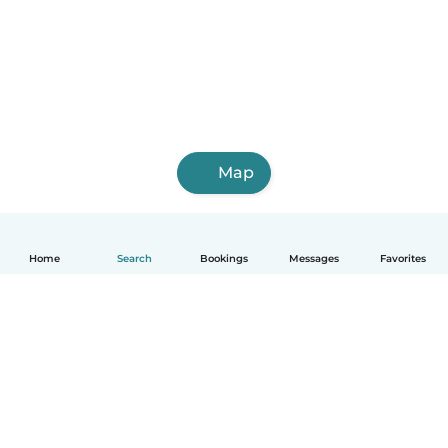
Map
Home
Search
Bookings
Messages
Favorites
English
How it works
Help
Terms & Privacy
Pricing