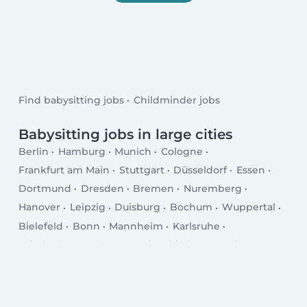
Find babysitting jobs
Childminder jobs
Babysitting jobs in large cities
Berlin
Hamburg
Munich
Cologne
Frankfurt am Main
Stuttgart
Düsseldorf
Essen
Dortmund
Dresden
Bremen
Nuremberg
Hanover
Leipzig
Duisburg
Bochum
Wuppertal
Bielefeld
Bonn
Mannheim
Karlsruhe
Wiesbaden
Münster
Gelsenkirchen
Aachen
Mönchengladbach
Augsburg
Chemnitz
Kiel
Braunschweig
Krefeld
Halle
Magdeburg
Oberhausen
Mainz
Freiburg im Breisgau
Erfurt