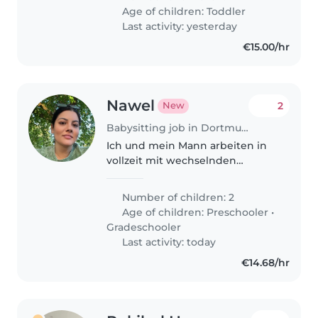
magst Tiere und hast ein Auto?
Age of children:
Toddler
Melde dich gern!
Last activity: yesterday
€15.00/hr
Nawel
2
New
Babysitting job in Dortmund
Ich und mein Mann arbeiten in
vollzeit mit wechselnden
Arbeitszeiten, wir haben 2
Kinder , die kein deutsch
Number of children: 2
sprechen . Wir brauchen eine
Age of children:
Preschooler
•
Babysitter, die um die sich
Gradeschooler
kümmert , wenn..
Last activity: today
€14.68/hr