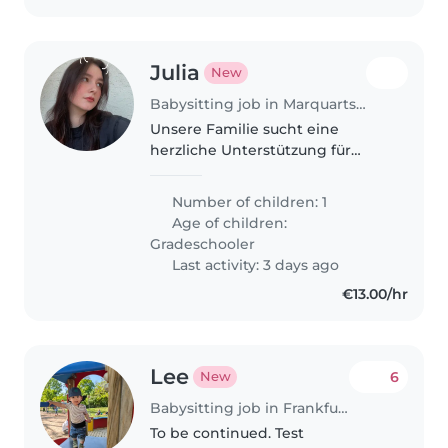
Julia
New
Babysitting job in Marquartstein
Unsere Familie sucht eine
herzliche Unterstützung für
unseren energiegeladenen
Schulanfänger. Ein
Number of children: 1
vertrauenswürdiger Babysitter
Age of children:
oder eine Nanny, die kinderlieb
Gradeschooler
ist und gerne Hausarbeiten..
Last activity: 3 days ago
€13.00/hr
Lee
6
New
Babysitting job in Frankfurt am Main
To be continued. Test