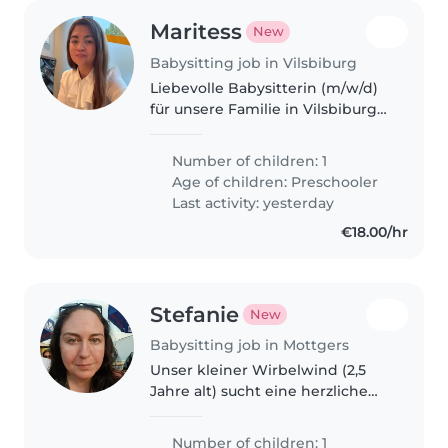
Maritess
New
Babysitting job in Vilsbiburg
Liebevolle Babysitterin (m/w/d)
für unsere Familie in Vilsbiburg
gesucht Wir sind eine herzliche
Familie aus Vilsbiburg und
Number of children: 1
suchen für unsere 6-jährige
Age of children:
Preschooler
Tochter eine liebevolle,
Last activity: yesterday
zuverlässige..
€18.00/hr
Stefanie
New
Babysitting job in Mottgers
Unser kleiner Wirbelwind (2,5
Jahre alt) sucht eine herzliche
Betreuung – suchst du eine tolle
Aufgabe als Babysitter? Du
Number of children: 1