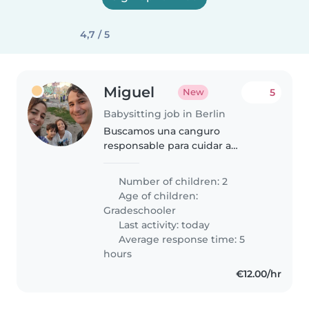
4,7 / 5
Miguel
5
New
Babysitting job in Berlin
Buscamos una canguro
responsable para cuidar a
nuestros dos niños, de 5 y 8 años.
Necesitamos alguien dinámico
Number of children: 2
que pueda acompañarlos en sus
Age of children:
actividades deportivas y
Gradeschooler
compartir momentos..
Last activity: today
Average response time: 5
hours
€12.00/hr