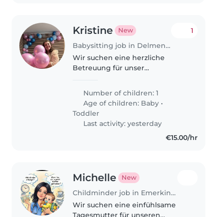
Kristine
1
New
Babysitting job in Delmenhorst
Wir suchen eine herzliche
Betreuung für unser
freundliches Baby und unser
entspanntes Kleinkind. Der
Number of children: 1
ideale Babysitter sollte Deutsch
Age of children:
Baby
•
und Russisch sprechen und sich
Toddler
gerne um leichte..
Last activity: yesterday
€15.00/hr
Michelle
New
Childminder job in Emerkingen
Wir suchen eine einfühlsame
Tagesmutter für unseren