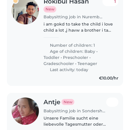
Rokibul Hasan
1
New
Babysitting job in Nuremberg
i am gokd to take the child i love
child a lot ,j havw a brother i take
care of him
Number of children: 1
Age of children:
Baby
•
Toddler
•
Preschooler
•
Gradeschooler
•
Teenager
Last activity: today
€10.00/hr
Antje
New
Babysitting job in Sondershausen
Unsere Familie sucht eine
liebevolle Tagesmutter oder