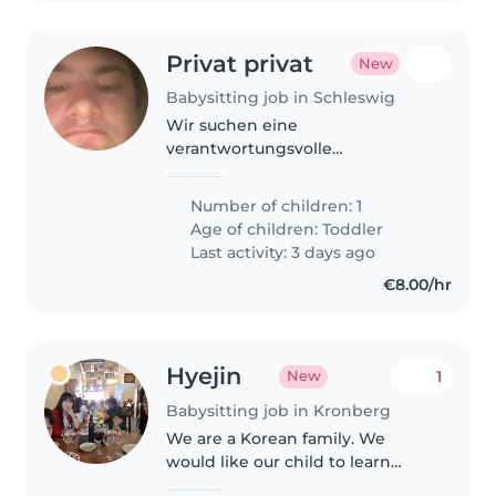
Privat privat
New
Babysitting job in Schleswig
Wir suchen eine
verantwortungsvolle
Babysitterin für unseren
neugierigen, aktiven
Number of children: 1
Zweijährigen, der uns schon
Age of children:
Toddler
Freude bereitet. Da wir ihn fö
Last activity: 3 days ago
€8.00/hr
Hyejin
1
New
Babysitting job in Kronberg
We are a Korean family. We
would like our child to learn
German. We hope they will