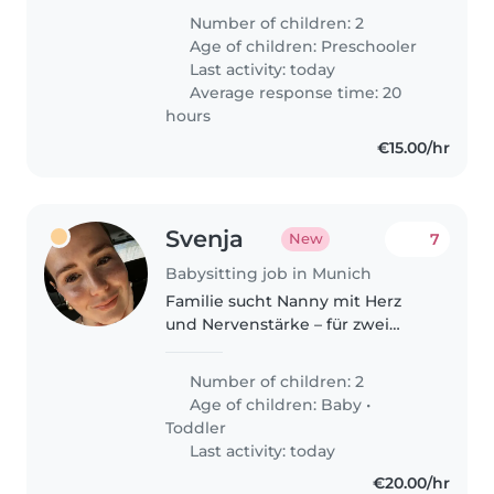
naturally pick up the language
Number of children: 2
through activities like reading
Age of children:
Preschooler
and playing.
Last activity: today
Average response time: 20
hours
€15.00/hr
Svenja
7
New
Babysitting job in Munich
Familie sucht Nanny mit Herz
und Nervenstärke – für zwei
kleine Wirbelwinde (2,5 Jahre &
8 Wochen) Wir sind eine aktive,
Number of children: 2
weltoffene Familie –
Age of children:
Baby
•
dreisprachig unterwegs
Toddler
(Englisch, Deutsch,..
Last activity: today
€20.00/hr