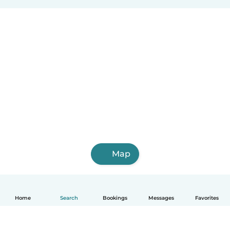
Lübeck
Hagen (Nordrhein-Westfalen)
Rostock
Map
Home
Search
Bookings
Messages
Favorites