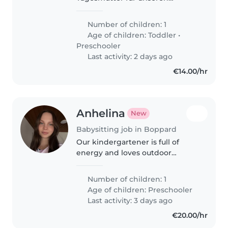
energiegeladenen, neugierigen
und liebevollen Einjährigen. Ihre
Number of children: 1
Betreuung bei sich zu Hause
Age of children:
Toddler
•
wäre ideal, und Sie sollten sich
Preschooler
mit..
Last activity: 2 days ago
€14.00/hr
Anhelina
New
Babysitting job in Boppard
Our kindergartener is full of
energy and loves outdoor
playtime! We're looking for a
caring Babysitter who speaks
Number of children: 1
English and is comfortable with
Age of children:
Preschooler
pets. Reliability is key—let's chat!
Last activity: 3 days ago
€20.00/hr