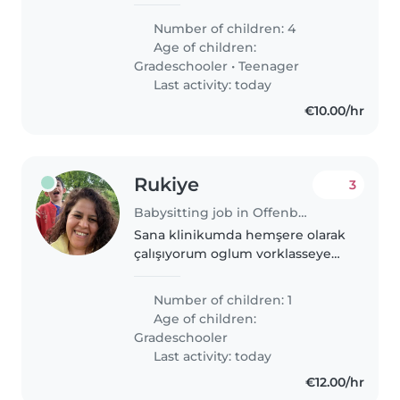
einen
verantwortungsbewussten
Number of children: 4
Babysitter für unsere vier Kinder.
Age of children:
Sie sollten sich mit Haustieren,
Gradeschooler
•
Teenager
Kochen und leichten
Last activity: today
Hausarbeiten..
€10.00/hr
Rukiye
3
Babysitting job in Offenbach
Sana klinikumda hemşere olarak
çalışıyorum oglum vorklasseye
gıdecek 7.30 da okul başlıyor
bana 5.30 ıle7.30 arası lazım
Number of children: 1
cocugu okula bırakacak tek
Age of children:
ebeveynm
Gradeschooler
Last activity: today
€12.00/hr