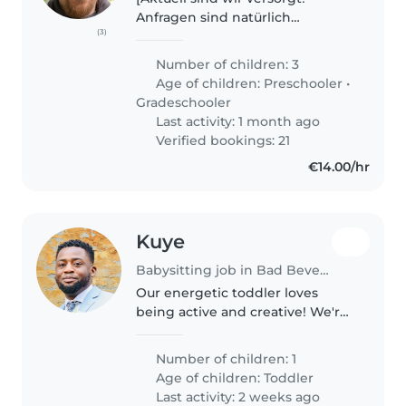
Anfragen sind natürlich
(3)
trotzdem immer willkommen,
aber eher für längerfristige
Number of children: 3
Pläne.] Wir sind zwei
Age of children:
Preschooler
•
Psychologen an der Uni Trier
Gradeschooler
bzw. Uni Luxemburg...
Last activity: 1 month ago
Verified bookings: 21
€14.00/hr
Kuye
Babysitting job in Bad Bevensen
Our energetic toddler loves
being active and creative! We're
searching for a nurturing
Babysitter or Nanny to join our
Number of children: 1
family. Reliability and a warm
Age of children:
Toddler
heart are a must. Feel free to..
Last activity: 2 weeks ago