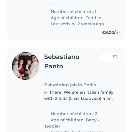
unsere fast 3 jährige Tochter . Mit
ihrem fröhlichen und
Number of children: 1
verspieltem Wesen liebt sie es,
Age of children:
Toddler
neue Spiele zu entdecken
Last activity: 2 weeks ago
vorallem mit..
€8.00/hr
Sebastiano
52
Panto
Babysitting job in Berlin
Hi there, We are an Italian family
with 2 kids (Livia Ludovico) 4 and
1 years old. We are looking for
babysitting ~1-2 times a week for
Number of children: 2
2 hours almost regularly and
Age of children:
Baby
•
during week days...
Toddler