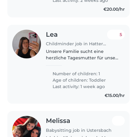
Last activity: 2 weeks ago
€20.00/hr
Lea
5
Childminder job in Hattersheim
Unsere Familie sucht eine
herzliche Tagesmutter für unser
neugieriges, verspieltes
Kleinkind. Zuverlässige
Number of children: 1
Betreuung und leichte
Age of children:
Toddler
Hausarbeiten gehören dazu –
Last activity: 1 week ago
perfekt für jemanden, der..
€15.00/hr
Melissa
Babysitting job in Ustersbach