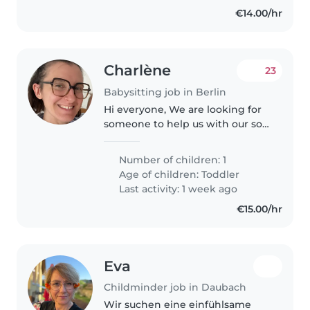
€14.00/hr
Charlène
23
Babysitting job in Berlin
Hi everyone, We are looking for
someone to help us with our son
every day from 4 pm to
approximately 7 pm. This would
Number of children: 1
include pickup as his kita as well
Age of children:
Toddler
as giving him dinner before..
Last activity: 1 week ago
€15.00/hr
Eva
Childminder job in Daubach
Wir suchen eine einfühlsame