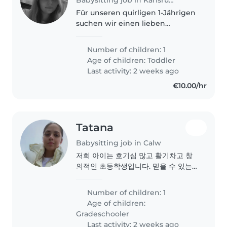
Für unseren quirligen 1-Jährigen
suchen wir einen lieben
Babysitter, der unseren Sohn
mit Spiel und Geduld begleitet
Number of children: 1
und sich mit Haustieren
Age of children:
Toddler
auskennt. Erste Erfahrung mit
Last activity: 2 weeks ago
Kleinkindern..
€10.00/hr
Tatana
Babysitting job in Calw
저희 아이는 호기심 많고 활기차고 창
의적인 초등학생입니다. 믿을 수 있는
베이비시터 또는 Nanny를 찾습니다.
편안한English 실력은 필요ありませ
Number of children: 1
ん. 언제든 연락주세요!
Age of children:
Gradeschooler
Last activity: 2 weeks ago