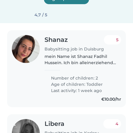
4,7 / 5
Shanaz
5
Babysitting job in Duisburg
mein Name ist Shanaz Fadhil
Hussein. Ich bin alleinerziehende
Mutter von zwei Kindern und
wende mich mit der Bitte um
Number of children: 2
Unterstützung an Sie. In den
Age of children:
Toddler
kommenden Tagen habe ich
Last activity: 1 week ago
drei sehr..
€10.00/hr
Libera
4
Babysitting job in Karlsruhe