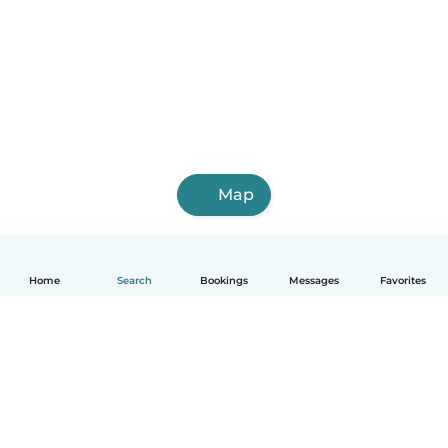
Map
Home
Search
Bookings
Messages
Favorites
English
How it works
Help
Terms & Privacy
Pricing