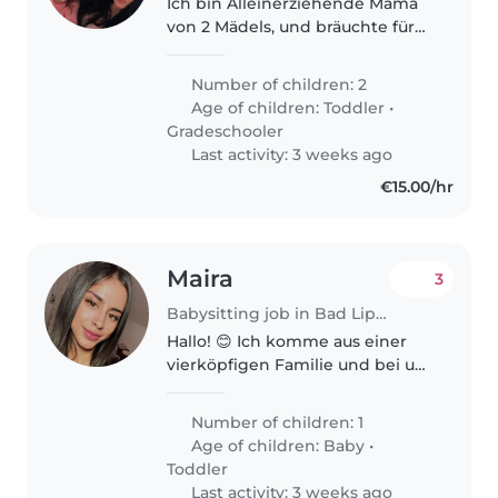
Ich bin Alleinerziehende Mama
von 2 Mädels, und bräuchte für
meine kleinste eine Betreuung
während meiner Arbeitszeit.
Number of children: 2
Age of children:
Toddler
•
Gradeschooler
Last activity: 3 weeks ago
€15.00/hr
Maira
3
Babysitting job in Bad Lippspringe
Hallo! 😊 Ich komme aus einer
vierköpfigen Familie und bei uns
ist immer etwas los – langweilig
wird es eigentlich nie. Dadurch
Number of children: 1
habe ich gelernt, Verantwortung
Age of children:
Baby
•
zu übernehmen, geduldig..
Toddler
Last activity: 3 weeks ago