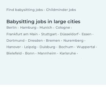
Find babysitting jobs
Childminder jobs
Babysitting jobs in large cities
Berlin
Hamburg
Munich
Cologne
Frankfurt am Main
Stuttgart
Düsseldorf
Essen
Dortmund
Dresden
Bremen
Nuremberg
Hanover
Leipzig
Duisburg
Bochum
Wuppertal
Bielefeld
Bonn
Mannheim
Karlsruhe
Wiesbaden
Münster
Gelsenkirchen
Aachen
Mönchengladbach
Augsburg
Chemnitz
Kiel
Braunschweig
Krefeld
Halle
Magdeburg
Oberhausen
Mainz
Freiburg im Breisgau
Erfurt
Lübeck
Hagen (Nordrhein-Westfalen)
Rostock