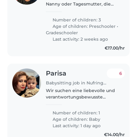
Nanny oder Tagesmutter, die
unseren drei aktiven Kindern
(Kita- und Grundschulkindern)
Number of children: 3
mit viel Geduld und Liebe
Age of children:
Preschooler
•
begegnet. Wünschenswert sind
Gradeschooler
Erfahrung..
Last activity: 2 weeks ago
€17.00/hr
Parisa
6
Babysitting job in Nufringen
Wir suchen eine liebevolle und
verantwortungsbewusste
Babysitter, Nanny oder
Tagesmutter für unseren
Number of children: 1
energiegeladenen, neugierigen
Age of children:
Baby
und spielerischen Baby. Da wir
Last activity: 1 day ago
unseren kleinen Schatz..
€14.00/hr