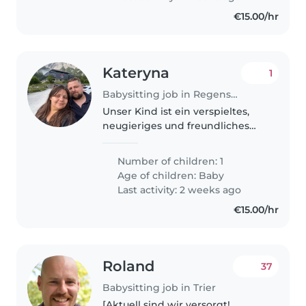
€15.00/hr
Kateryna
1
Babysitting job in Regensburg
Unser Kind ist ein verspieltes,
neugieriges und freundliches
Baby – wir suchen eine
vertrauenswürdige
Number of children: 1
Betreuungsperson,
Age of children:
Baby
dieUkrainisch spricht und
Last activity: 2 weeks ago
liebevoll auf es eingehen kann.
€15.00/hr
Erfahrung..
Roland
37
Babysitting job in Trier
[Aktuell sind wir versorgt!