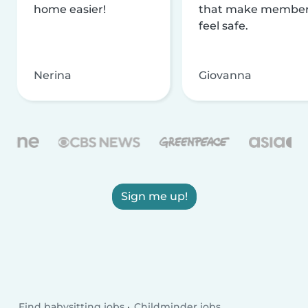
home easier!
that make membe
feel safe.
Nerina
Giovanna
Sign me up!
Find babysitting jobs
Childminder jobs