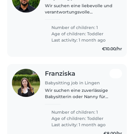
Wir suchen eine liebevolle und
verantwortungsvolle
Babysitterin oder einen
Babysitter für unseren ruhigen,
Number of children: 1
freundlichen und intelligenten
Age of children:
Toddler
Kleinkind. Unser Zuhause ist ein
Last activity: 1 month ago
sicherer..
€10.00/hr
Franziska
Babysitting job in Lingen
Wir suchen eine zuverlässige
Babysitterin oder Nanny für
unseren lebhaften, neugierigen
und kreativen Kleinkind. Unser
Number of children: 1
Zuhause ist voller Energie und
Age of children:
Toddler
Freude, und wir hoffen, dass Sie..
Last activity: 1 month ago
€8.00/hr