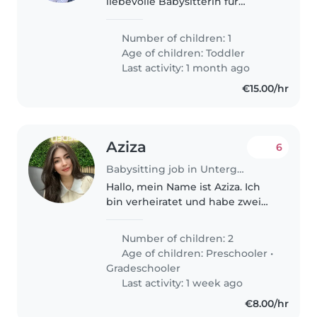
liebevolle Babysitterin für
unseren lebhaften und
verspielten Kleinen. Er ist voller
Number of children: 1
Energie und liebt es zu spielen
Age of children:
Toddler
und zu lernen. Wir bieten eine
Last activity: 1 month ago
warme..
€15.00/hr
Aziza
6
Babysitting job in Untergruppenbach
Hallo, mein Name ist Aziza. Ich
bin verheiratet und habe zwei
Kinder. Mein älteres Kind ist 6
Jahre alt, mein jüngeres 2 Jahre.
Number of children: 2
Zurzeit mache ich meinen
Age of children:
Preschooler
•
Masterabschluss, und mein..
Gradeschooler
Last activity: 1 week ago
€8.00/hr