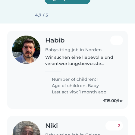
4,7 / 5
Habib
Babysitting job in Norden
Wir suchen eine liebevolle und
verantwortungsbewusste
Babysitterin oder Tagesmutter
für unseren ruhigen, witzigen
Number of children: 1
und freundlichen Baby. Unser
Age of children:
Baby
Zuhause ist ein gemütlicher Ort,
Last activity: 1 month ago
und..
€15.00/hr
Niki
2
Babysitting job in Gelsenkirchen