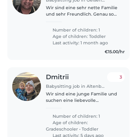
Wir sind eine sehr nette Familie
und sehr Freundlich. Genau so
ist unser Kind
Number of children: 1
Age of children:
Toddler
Last activity: 1 month ago
€15.00/hr
Dmitrii
3
Babysitting job in Altenburg
Wir sind eine junge Familie und
suchen eine liebevolle
Babysitterin für unsere Tochter.
Sie geht bereits seit einem
Number of children: 1
halben Jahr in die Kita. Da wir
Age of children:
beide berufstätig sind und
Gradeschooler
•
Toddler
morgens..
Last activity: 5 days ago