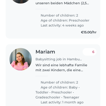
unseren beiden Mädchen (2,5
und 4,5 Jahre alt) in Solingen-
Ohligs. Unsere Kinder besuchen
Number of children: 2
den Kindergarten. Wir sind eine
Age of children:
Preschooler
englischsprachige Familie aus..
Last activity: 4 weeks ago
€15.00/hr
Mariam
6
Babysitting job in Hamburg
Wir sind eine lebhafte Familie
mit zwei Kindern, die eine
liebevolle und zuverlässige
Kinderbetreuung sucht. Unsere
Number of children: 2
Kinder si
Age of children:
Baby
•
Toddler
•
Preschooler
•
Gradeschooler
•
Teenager
Last activity: 1 month ago