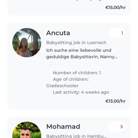
€15.00/hr
Ancuta
1
Babysitting job in Loerrach
Ich suche eine liebevolle und
geduldige Babysitterin, Nanny
oder Tagesmutter für meinen
lebhaften Grundschüler. Mein
Number of children: 1
Kind ist voller Energie, neugierig
Age of children:
und hat eine blühende
Gradeschooler
Fantasie...
Last activity: 4 weeks ago
€13.00/hr
Mohamad
5
Babysitting job in Hamburg