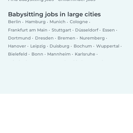
Babysitting jobs in large cities
Berlin
Hamburg
Munich
Cologne
Frankfurt am Main
Stuttgart
Düsseldorf
Essen
Dortmund
Dresden
Bremen
Nuremberg
Hanover
Leipzig
Duisburg
Bochum
Wuppertal
Bielefeld
Bonn
Mannheim
Karlsruhe
Wiesbaden
Münster
Gelsenkirchen
Aachen
Mönchengladbach
Augsburg
Chemnitz
Kiel
Braunschweig
Krefeld
Halle
Magdeburg
Oberhausen
Mainz
Freiburg im Breisgau
Erfurt
Lübeck
Hagen (Nordrhein-Westfalen)
Rostock