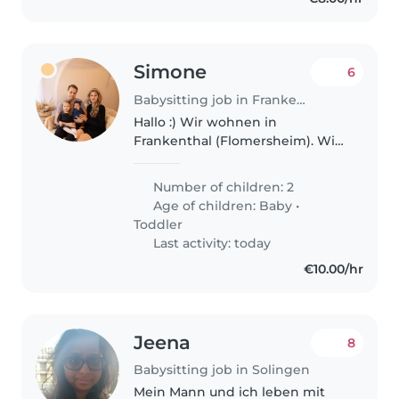
Simone
6
Babysitting job in Frankenthal
Hallo :) Wir wohnen in
Frankenthal (Flomersheim). Wir
haben eine 2,5 Jahre alte Tochter
und ein Baby. Wir suchen
Number of children: 2
jemanden, der öfter bei uns
Age of children:
Baby
•
vorbei kommt und mit unserer
Toddler
großen Tochter..
Last activity: today
€10.00/hr
Jeena
8
Babysitting job in Solingen
Mein Mann und ich leben mit