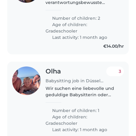
verantwortungsbewusste
Babysitterin, die sich um unsere
beiden Grundschulkinder
Number of children: 2
kümmert. Unsere Kinder sind
Age of children:
kreativ, sportlich und voller
Gradeschooler
Energie. Wir..
Last activity: 1 month ago
€14.00/hr
Olha
3
Babysitting job in Düsseldorf
Wir suchen eine liebevolle und
geduldige Babysitterin oder
einen Babysitter für unseren
lebhaften Grundschüler, der
Number of children: 1
gerne Sport treibt und einen
Age of children:
trockenen Humor hat. Unser
Gradeschooler
Sohn hat..
Last activity: 1 month ago