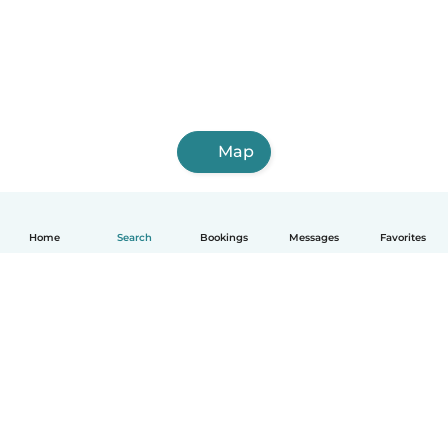
Map
Home
Search
Bookings
Messages
Favorites
English
How it works
Help
Terms & Privacy
Pricing
Company details
Babysits for Work